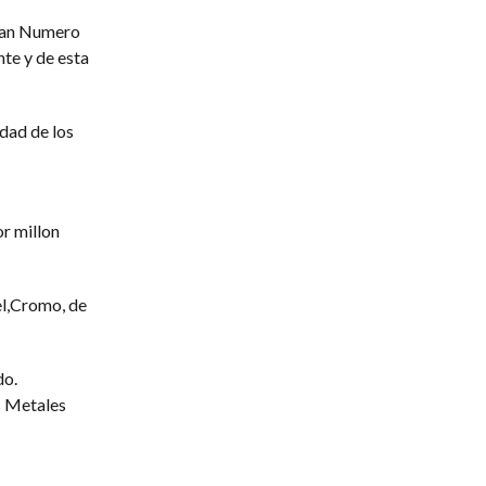
Gran Numero
te y de esta
dad de los
r millon
el,Cromo, de
do.
s Metales