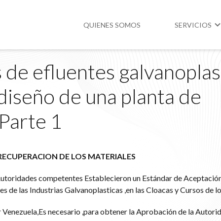
QUIENES SOMOS
SERVICIOS
 de efluentes galvanoplast
Higiene y Segur
diseño de una planta de
Medio Ambient
 Parte 1
Legislación
RECUPERACION DE LOS MATERIALES
utoridades competentes Establecieron un Estándar de Aceptación 
 de las Industrias Galvanoplasticas ,en las Cloacas y Cursos de lo
r Venezuela,Es necesario ,para obtener la Aprobación de la Autori