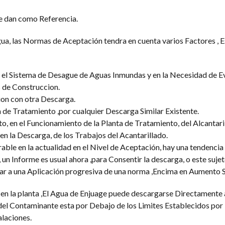
se dan como Referencia.
ua, las Normas de Aceptación tendra en cuenta varios Factores , E
 el Sistema de Desague de Aguas Inmundas y en la Necesidad de Ev
 de Construccion.
ion con otra Descarga.
a de Tratamiento ,por cualquier Descarga Similar Existente.
to, en el Funcionamiento de la Planta de Tratamiento, del Alcantari
en la Descarga, de los Trabajos del Acantarillado.
ble en la actualidad en el Nivel de Aceptación, hay una tendencia 
un Informe es usual ahora ,para Consentir la descarga, o este sujet
var a una Aplicación progresiva de una norma ,Encima en Aumento 
 la planta ,El Agua de Enjuage puede descargarse Directamente a
el Contaminante esta por Debajo de los Limites Establecidos por 
alaciones.