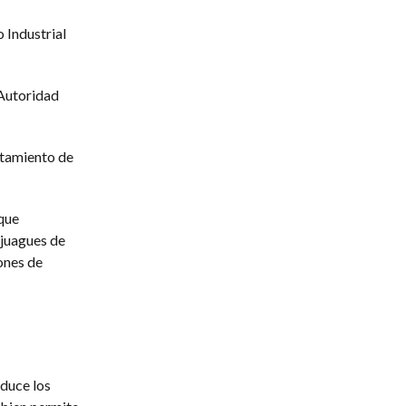
 Industrial
 Autoridad
ratamiento de
que
njuagues de
ones de
educe los