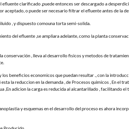
efluente clarificado ,puede entonces ser descargado a desperdici
alor aceptado, o puede ser necesario filtrar el efluente antes de la d
diluido , y dispuesto comouna torta semi-solida.
iento del efluente ,se ampliara adelante, como la planta conservaci
a conservación , lleva al desarrollo fisicos y metodos de tratamien
e.
los beneficios economicos que puedan resultar ., con la introducc
 esta la reduccion en la demanda , de Procesos quimicos , En el tra
ua ,En adicion la carga es reducida al alcantarillado , facilitando el
anoplastia y esquemas en el desarrollo del proceso es ahora incor
te Producido