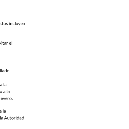
stos incluyen
itar el
llado.
a la
o a la
Severo.
 la
la Autoridad