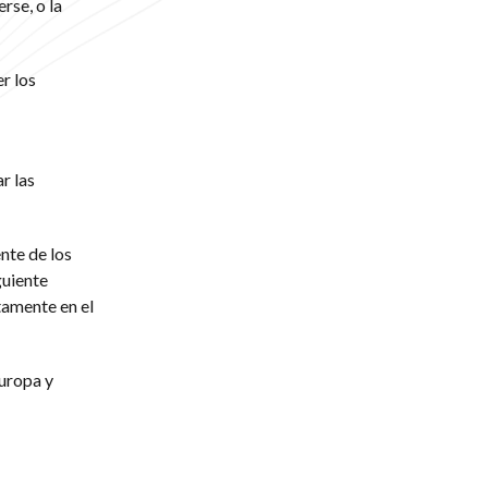
se, o la
r los
r las
nte de los
guiente
tamente en el
uropa y