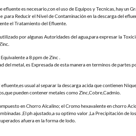
de efluente es necesario,con el uso de Equipos y Tecnicas, hay un 
para Reducir el Nivel de Contaminación en la descarga del efluen
nte el Tratamiento del Efluente.
utilizado por algunas Autoridades del agua,para expresar la Toxici
Zinc.
Equivalente a 8 ppm de Zinc .
ad del metal, es Expresada de esta manera en terminos de partes po
 efluente,es usual al separar la descarga acida que contienen Niqu
inos,que pueden contener metales como Zinc,Cobre,Cadmio.
mpuesto en Chorro Alcalino; el Cromo hexavalente en chorro Aci
mbinadas ,El ph ajustado,a su optimo valor ,La Precipitación de lo
uperados afuera en la forma de lodo.