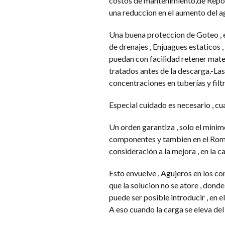
costos de mantenimiento,de Repote
una reduccion en el aumento del ag
Una buena proteccion de Goteo , e
de drenajes , Enjuagues estaticos ,
puedan con facilidad retener mate
tratados antes de la descarga.-La
concentraciones en tuberías y filtr
Especial cuidado es necesario , cu
Un orden garantiza , solo el minimo
componentes y tambien en el Romp
consideración a la mejora , en la c
Esto envuelve , Agujeros en los c
que la solucion no se atore , donde
puede ser posible introducir , en 
A eso cuando la carga se eleva del 