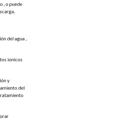
o , o puede
escarga.
ón del agua ,
tos ionicos
ión y
tamiento del
 tratamiento
porar