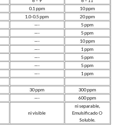
6 – 9
6 – 11
0.1 ppm
10 ppm
1.0-0.5 ppm
20 ppm
—-
5 ppm
—-
5 ppm
—-
10 ppm
—-
1 ppm
—-
5 ppm
—-
5 ppm
—-
1 ppm
30 ppm
300 ppm
—-
600 ppm
ni separable,
ni visible
Emulsificado O
Soluble.