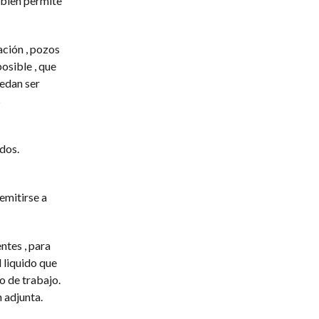
mbien permite
ación , pozos
osible , que
uedan ser
s
dos.
emitirse a
ntes , para
l liquido que
o de trabajo.
n adjunta.