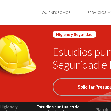
QUIENES SOMOS
SERVICIOS
Higiene y Seguridad
Higiene y Segur
Estudios pun
Medio Ambient
Legislación
Seguridad e 
Solicitar Presu
 Higiene y
Estudios puntuales de
Plan de