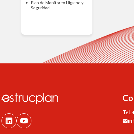
Plan de Monitoreo Higiene y
Seguridad
Co
Tel.
in