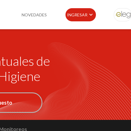
NOVEDADES
INGRESAR
ELEG
idad
Portal de Clientes
tuales de
e
Buscador de Legislación
Matriz Premium
Higiene
Matriz Profesional
puesto
 Monitoreos