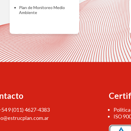
Plan de Monitoreo Medio
Ambiente
ntacto
Certi
 +54 9 (011) 4627-4383
Política
ISO 90
fo@estrucplan.com.ar