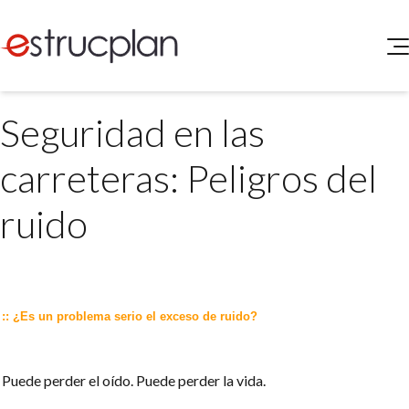
QUIENES SOMOS
Seguridad en las
SERVICIOS
NOVEDADES
Higiene y Seguridad
carreteras: Peligros del
INGRESAR
Medio Ambiente
ELEG
ruido
Portal de Clientes
Legislación
Buscador de Legislación
Matriz Premium
Matriz Profesional
:: ¿Es un problema serio el exceso de ruido?
Puede perder el oído. Puede perder la vida.