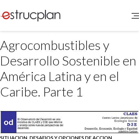
QUIENES SOMOS
Agrocombustibles y
SERVICIOS
NOVEDADES
Higiene y Seguridad
Desarrollo Sostenible en
INGRESAR
Medio Ambiente
ELEG
América Latina y en el
Portal de Clientes
Legislación
Buscador de Legislación
Caribe. Parte 1
Matriz Premium
Matriz Profesional
SITUACION, DESAFIOS Y OPCIONES DE ACCION