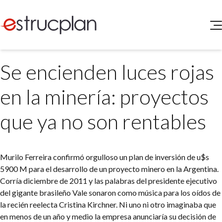
QUIENES SOMOS
Se encienden luces rojas
SERVICIOS
NOVEDADES
Higiene y Seguridad
en la minería: proyectos
INGRESAR
Medio Ambiente
ELEG
que ya no son rentables
Portal de Clientes
Legislación
Buscador de Legislación
Matriz Premium
Murilo Ferreira confirmó orgulloso un plan de inversión de u$s
5900 M para el desarrollo de un proyecto minero en la Argentina.
Matriz Profesional
Corría diciembre de 2011 y las palabras del presidente ejecutivo
del gigante brasileño Vale sonaron como música para los oídos de
la recién reelecta Cristina Kirchner. Ni uno ni otro imaginaba que
en menos de un año y medio la empresa anunciaría su decisión de