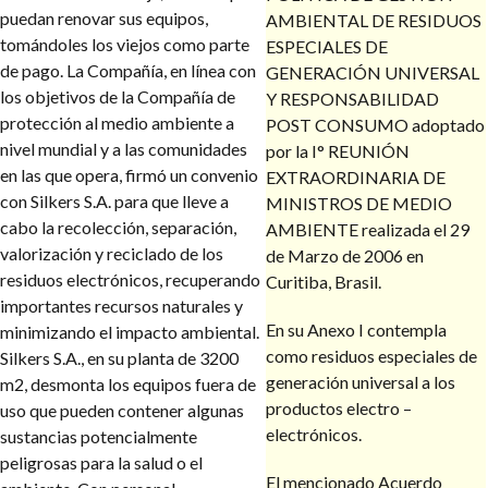
puedan renovar sus equipos,
AMBIENTAL DE RESIDUOS
tomándoles los viejos como parte
ESPECIALES DE
de pago. La Compañía, en línea con
GENERACIÓN UNIVERSAL
los objetivos de la Compañía de
Y RESPONSABILIDAD
protección al medio ambiente a
POST CONSUMO adoptado
nivel mundial y a las comunidades
por la I° REUNIÓN
en las que opera, firmó un convenio
EXTRAORDINARIA DE
con Silkers S.A. para que lleve a
MINISTROS DE MEDIO
cabo la recolección, separación,
AMBIENTE realizada el 29
valorización y reciclado de los
de Marzo de 2006 en
residuos electrónicos, recuperando
Curitiba, Brasil.
importantes recursos naturales y
En su Anexo I contempla
minimizando el impacto ambiental.
como residuos especiales de
Silkers S.A., en su planta de 3200
generación universal a los
m2, desmonta los equipos fuera de
productos electro –
uso que pueden contener algunas
electrónicos.
sustancias potencialmente
peligrosas para la salud o el
El mencionado Acuerdo