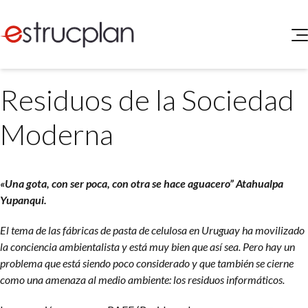
QUIENES SOMOS
Residuos de la Sociedad
SERVICIOS
NOVEDADES
Higiene y Seguridad
Moderna
INGRESAR
Medio Ambiente
ELEG
Portal de Clientes
Legislación
«Una gota, con ser poca, con otra se hace aguacero” Atahualpa
Buscador de Legislación
Yupanqui.
Matriz Premium
El tema de las fábricas de pasta de celulosa en Uruguay ha movilizado
Matriz Profesional
la conciencia ambientalista y está muy bien que así sea. Pero hay un
problema que está siendo poco considerado y que también se cierne
como una amenaza al medio ambiente: los residuos informáticos.