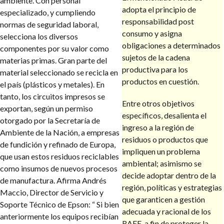
ambiente. Con personal
adopta el principio de
especializado, y cumpliendo
responsabilidad post
normas de seguridad laboral,
consumo y asigna
selecciona los diversos
obligaciones a determinados
componentes por su valor como
sujetos de la cadena
materias primas. Gran parte del
productiva para los
material seleccionado se recicla en
productos en cuestión.
el país (plásticos y metales). En
tanto, los circuitos impresos se
Entre otros objetivos
exportan, según un permiso
específicos, desalienta el
otorgado por la Secretaría de
ingreso a la región de
Ambiente de la Nación, a empresas
residuos o productos que
de fundición y refinado de Europa,
impliquen un problema
que usan estos residuos reciclables
ambiental; asimismo se
como insumos de nuevos procesos
decide adoptar dentro de la
de manufactura. Afirma Andrés
región, políticas y estrategias
Maccio, Director de Servicio y
que garanticen a gestión
Soporte Técnico de Epson: “ Si bien
adecuada y racional de los
anteriormente los equipos recibían
RAEE, a fin de proteger la