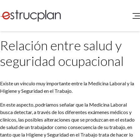
QUIENES SOMOS
Relación entre salud y
SERVICIOS
NOVEDADES
Higiene y Seguridad
seguridad ocupacional
INGRESAR
Medio Ambiente
ELEG
Portal de Clientes
Legislación
Existe un vínculo muy importante entre la Medicina Laboral y la
Buscador de Legislación
Higiene y Seguridad en el Trabajo.
Matriz Premium
En este aspecto, podríamos señalar que la Medicina Laboral
Matriz Profesional
busca detectar, a través de los diferentes exámenes médicos y
clínicos, las posibles alteraciones que se produzcan en el estado
de salud de un trabajador como consecuencia de su trabajo, en
tanto que la Higiene y Seguridad en el Trabajo trata de hacer lo