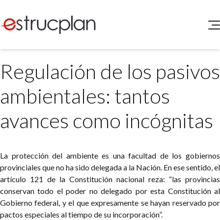
QUIENES SOMOS
Regulación de los pasivos
SERVICIOS
NOVEDADES
Higiene y Seguridad
ambientales: tantos
INGRESAR
Medio Ambiente
ELEG
avances como incógnitas
Portal de Clientes
Legislación
Buscador de Legislación
Matriz Premium
La protección del ambiente es una facultad de los gobiernos
provinciales que no ha sido delegada a la Nación. En ese sentido, el
Matriz Profesional
artículo 121 de la Constitución nacional reza: “las provincias
conservan todo el poder no delegado por esta Constitución al
Gobierno federal, y el que expresamente se hayan reservado por
pactos especiales al tiempo de su incorporación”.