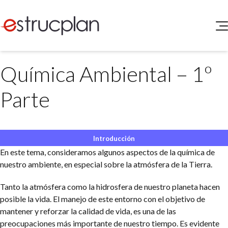
QUIENES SOMOS
Química Ambiental – 1º
SERVICIOS
NOVEDADES
Higiene y Seguridad
Parte
INGRESAR
Medio Ambiente
ELEG
Portal de Clientes
Legislación
Buscador de Legislación
Introducción
En este tema, consideramos algunos aspectos de la química de
Matriz Premium
nuestro ambiente, en especial sobre la atmósfera de la Tierra.
Matriz Profesional
Tanto la atmósfera como la hidrosfera de nuestro planeta hacen
posible la vida. El manejo de este entorno con el objetivo de
mantener y reforzar la calidad de vida, es una de las
preocupaciones más importante de nuestro tiempo. Es evidente