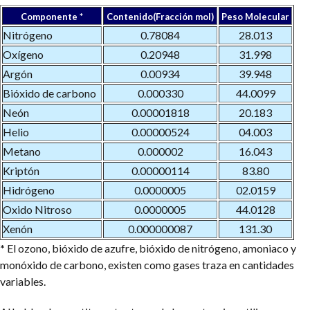
Componente *
Contenido(Fracción mol)
Peso Molecular
Nitrógeno
0.78084
28.013
Oxígeno
0.20948
31.998
Argón
0.00934
39.948
Bióxido de carbono
0.000330
44.0099
Neón
0.00001818
20.183
Helio
0.00000524
04.003
Metano
0.000002
16.043
Kriptón
0.00000114
83.80
Hidrógeno
0.0000005
02.0159
Oxido Nitroso
0.0000005
44.0128
Xenón
0.000000087
131.30
*
El ozono, bióxido de azufre, bióxido de nitrógeno, amoniaco y
monóxido de carbono, existen como gases traza en cantidades
variables.