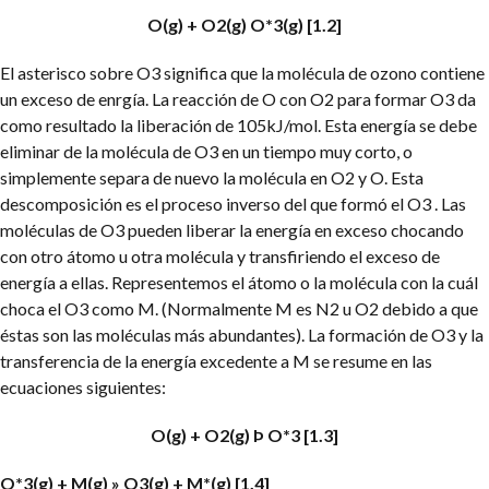
O(g) + O2(g) O*3(g) [1.2]
El asterisco sobre O3 significa que la molécula de ozono contiene
un exceso de enrgía. La reacción de O con O2 para formar O3 da
como resultado la liberación de 105kJ/mol. Esta energía se debe
eliminar de la molécula de O3 en un tiempo muy corto, o
simplemente separa de nuevo la molécula en O2 y O. Esta
descomposición es el proceso inverso del que formó el O3 . Las
moléculas de O3 pueden liberar la energía en exceso chocando
con otro átomo u otra molécula y transfiriendo el exceso de
energía a ellas. Representemos el átomo o la molécula con la cuál
choca el O3 como M. (Normalmente M es N2 u O2 debido a que
éstas son las moléculas más abundantes). La formación de O3 y la
transferencia de la energía excedente a M se resume en las
ecuaciones siguientes:
O(g) + O2(g) Þ O*3 [1.3]
O*3(g) + M(g) » O3(g) + M*(g) [1.4]