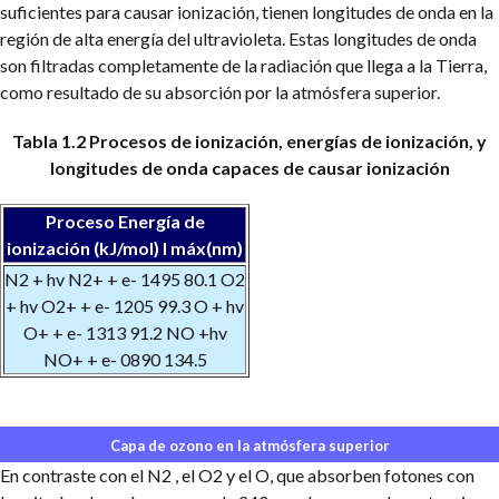
suficientes para causar ionización, tienen longitudes de onda en la
región de alta energía del ultravioleta. Estas longitudes de onda
son filtradas completamente de la radiación que llega a la Tierra,
como resultado de su absorción por la atmósfera superior.
Tabla 1.2 Procesos de ionización, energías de ionización, y
longitudes de onda capaces de causar ionización
Proceso Energía de
ionización
(kJ/mol) l máx(nm)
N2 + hv N2+ + e- 1495 80.1
O2
+ hv O2+ + e- 1205 99.3
O + hv
O+ + e- 1313 91.2
NO +hv
NO+ + e- 0890 134.5
Capa de ozono en la atmósfera superior
En contraste con el N2 , el O2 y el O, que absorben fotones con