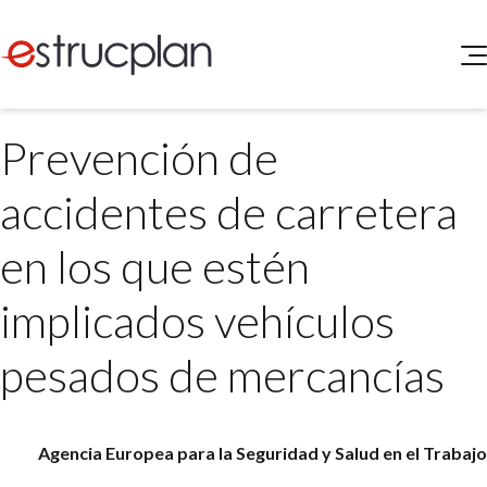
QUIENES SOMOS
Prevención de
SERVICIOS
NOVEDADES
Higiene y Seguridad
accidentes de carretera
INGRESAR
Medio Ambiente
ELEG
en los que estén
Portal de Clientes
Legislación
Buscador de Legislación
implicados vehículos
Matriz Premium
pesados de mercancías
Matriz Profesional
Agencia Europea para la Seguridad y Salud en el Trabajo