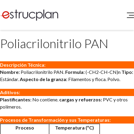
QUIENES SOMOS
Poliacrilonitrilo PAN
SERVICIOS
NOVEDADES
Higiene y Seguridad
INGRESAR
Medio Ambiente
Descripción Técnica:
ELEG
Portal de Clientes
Nombre:
Poliacrilonitrilo PAN.
Formula:
(-CH2-CH-CN)n
Tipo:
Legislación
Estándar.
Aspecto de la granza:
Filamentos y floca. Polvo.
Buscador de Legislación
Matriz Premium
Aditivos:
Plastificantes:
No contiene.
cargas y refuerzos:
PVC y otros
Matriz Profesional
polímeros.
Procesos de Transformación y sus Temperaturas:
Proceso
Temperatura (ºC)