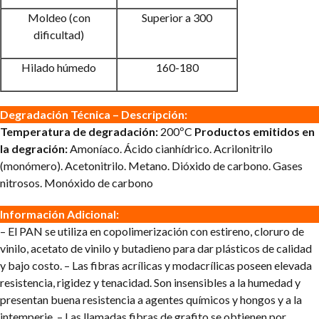
Moldeo (con
Superior a 300
dificultad)
Hilado húmedo
160-180
Degradación Técnica – Descripción:
Temperatura de degradación:
200ºC
Productos emitidos en
la degración:
Amoníaco.
Ácido cianhídrico.
Acrilonitrilo
(monómero).
Acetonitrilo.
Metano.
Dióxido de carbono.
Gases
nitrosos.
Monóxido de carbono
Información Adicional:
– El PAN se utiliza en copolimerización con estireno, cloruro de
vinilo, acetato de vinilo y butadieno para dar plásticos de calidad
y bajo costo.
– Las fibras acrílicas y modacrílicas poseen elevada
resistencia, rigidez y tenacidad. Son insensibles a la humedad y
presentan buena resistencia a agentes químicos y hongos y a la
intemperie.
– Las llamadas fibras de grafito se obtienen por