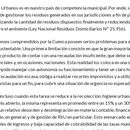
s Urbanos es en nuestro país de competencia municipal. Por ende, s
e gestionar los residuos generados en sus jurisdicciones a fin de 
izando la cantidad de residuos dispuestos finalmente y reduciendo
e el ambiente (Ley Nacional Residuos Domiciliarios Nº 25.916).
renses comprendidos por la Cuenca poseen serios problemas para a
ustentable. Una primera limitación consiste en que la gran mayoría
 producto de contar con una recaudación insuficiente, que debe s
les y, en ocasiones, nacionales. Esta realidad los coloca en una s
mpide manejar con autonomía su funcionamiento y tener un claro h
recaudación escasa, obliga a realizar recortes imprevistos y a utili
istas para un fin, para cubrir una situación de urgencia no esperad
 incluso cuando esta tarea se reduce a la recolección, higiene urban
ielo abierto, la misma representa en promedio entre un 15% y un 30
un relativo desorden y desintegración en materia contable, financi
o, en general, y de gestión de RSU en particular. Esto enmarcado e
les de ingresos y baja capacidad de cobrabilidad de las tasas muni