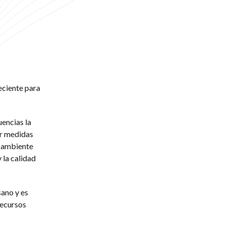
eciente para
uencias la
ar medidas
l ambiente
 la calidad
sano y es
recursos