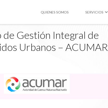
QUIENES SOMOS
SERVICIOS
 de Gestión Integral de
Higiene y Segur
lidos Urbanos – ACUMAR
Medio Ambient
Legislación