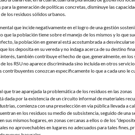
s para la generación de políticas concretas, disminuye las capacid
de los residuos sólidos urbanos.
mental que incide negativamente en el logro de una gestión sosteni
o que la población tiene sobre el manejo de los mismos y lo que su
 efecto, la población en general está acostumbrada a desvincularse
que los deposita en su vereda y no indaga acerca de su destino final
interés, también contribuye el hecho de que, generalmente, en los
n de los RSU no aparece discriminada sino incluida en otros servicio
os contribuyentes conozcan específicamente lo que a cada uno le cu
al que trae aparejada la problemática de los residuos en las zonas
á dada por la existencia de un circuito informal de materiales rec
ndustrias, comienza con una preselección en vía pública llevada a c
entran en los residuos su medio de subsistencia, seguido de una 
n sus mismos hogares, en zonas cercanas a ellos o de los “deposite
iales no aprovechables en lugares no adecuados para tales fines, p
 de nuevos basurales.