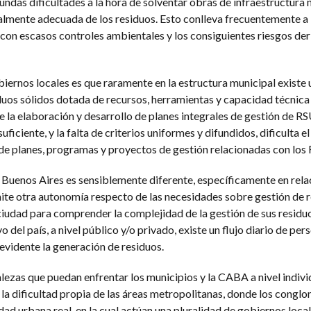
fundas dificultades a la hora de solventar obras de infraestructura 
almente adecuada de los residuos. Esto conlleva frecuentemente a l
 con escasos controles ambientales y los consiguientes riesgos de
iernos locales es que raramente en la estructura municipal existe 
iduos sólidos dotada de recursos, herramientas y capacidad técnica
e la elaboración y desarrollo de planes integrales de gestión de R
ficiente, y la falta de criterios uniformes y difundidos, dificulta el
de planes, programas y proyectos de gestión relacionadas con los
Buenos Aires es sensiblemente diferente, específicamente en relac
ite otra autonomía respecto de las necesidades sobre gestión de r
ciudad para comprender la complejidad de la gestión de sus residu
o del país, a nivel público y/o privado, existe un flujo diario de per
vidente la generación de residuos.
alezas que puedan enfrentar los municipios y la CABA a nivel individ
a dificultad propia de las áreas metropolitanas, donde los congl
ad urbana real, en la cual actúan una pluralidad de gobiernos locale