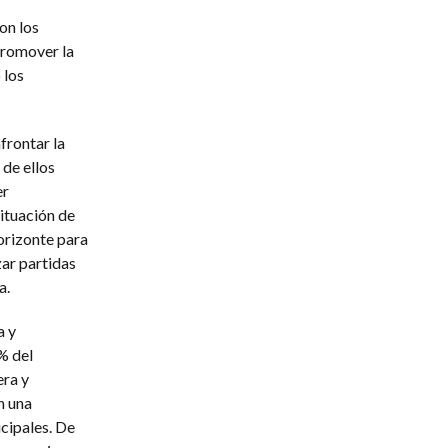
on los
promover la
 los
frontar la
 de ellos
er
ituación de
orizonte para
zar partidas
a.
a y
% del
era y
n una
cipales. De