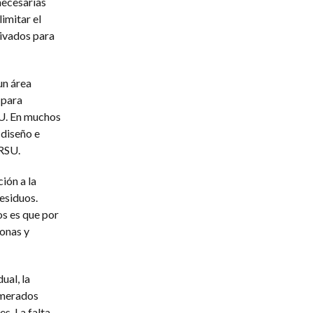
necesarias
imitar el
rivados para
un área
 para
SU. En muchos
 diseño e
 RSU.
ión a la
esiduos.
os es que por
sonas y
ual, la
omerados
s. La falta