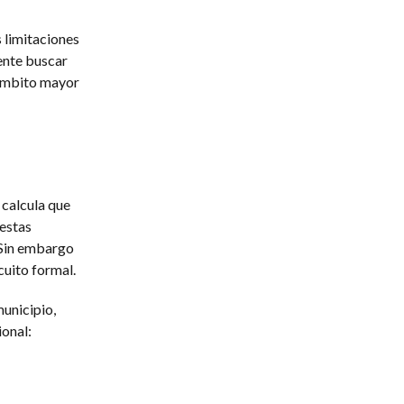
s limitaciones
ente buscar
 ámbito mayor
 calcula que
estas
. Sin embargo
cuito formal.
unicipio,
ional: