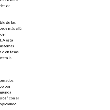
ades de
ble de los
cede más allá
 del
. A esta
 sistemas
s o en tasas
esta la
uperados.
abo por
segunda
ros”, con el
ropiciando