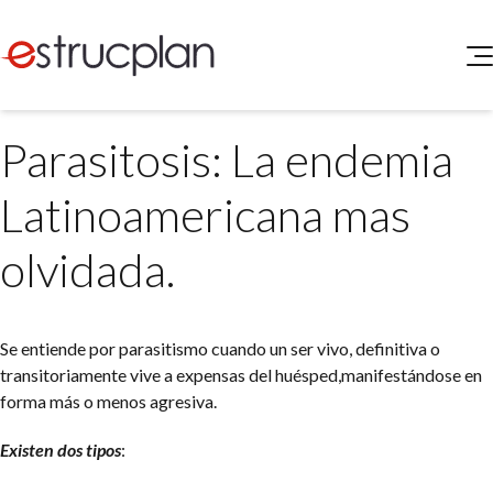
QUIENES SOMOS
Parasitosis: La endemia
SERVICIOS
NOVEDADES
Higiene y Seguridad
Latinoamericana mas
INGRESAR
Medio Ambiente
ELEG
olvidada.
Portal de Clientes
Legislación
Buscador de Legislación
Matriz Premium
Se entiende por parasitismo cuando un ser vivo, definitiva o
transitoriamente vive a expensas del huésped,manifestándose en
Matriz Profesional
forma más o menos agresiva.
Existen dos tipos
: