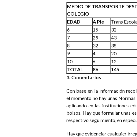
MEDIO DE TRANSPORTE DESD
COLEGIO
EDAD
A Pie
Trans Escol
6
15
32
7
29
43
8
32
38
9
4
20
10
6
12
TOTAL
86
145
3. Comentarios
Con base en la información reco
el momento no hay unas Normas y
aplicando en las instituciones ed
bolsos. Hay que formular unas es
respectivo seguimiento, en especial
Hay que evidenciar cualquier irreg