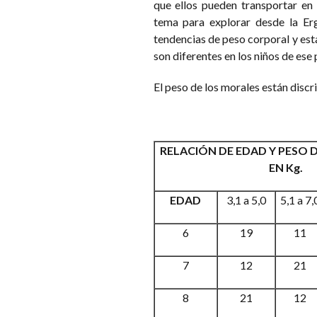
que ellos pueden transportar en 
tema para explorar desde la Er
tendencias de peso corporal y esta
son diferentes en los niños de ese 
El peso de los morales están discr
RELACIÓN DE EDAD Y PESO 
EN Kg.
EDAD
3,1 a 5,0
5,1 a 7,
6
19
11
7
12
21
8
21
12