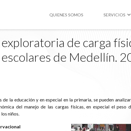
QUIENES SOMOS
SERVICIOS
xploratoria de carga físic
Higiene y Segur
 escolares de Medellín. 2
Medio Ambient
Legislación
 de la educación y en especial en la primaria, se pueden analizar
onómica del manejo de las cargas físicas, en especial el peso 
los niños.
ervacional