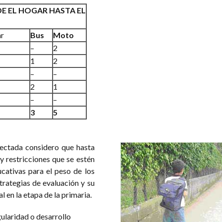
E EL HOGAR HASTA EL
ar
Bus
Moto
–
2
1
2
–
–
2
1
–
–
3
5
lectada considero que hasta
 restricciones que se estén
ucativas para el peso de los
trategias de evaluación y su
 en la etapa de la primaria.
ularidad o desarrollo