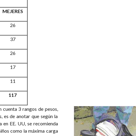
MEJERES
26
37
26
17
11
117
n cuenta 3 rangos de pesos,
s, es de anotar que según la
a en EE. UU, se recomienda
 niños como la máxima carga