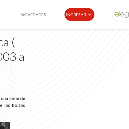
NOVEDADES
INGRESAR
ELEG
a (
idad
Portal de Clientes
003 a
e
Buscador de Legislación
Matriz Premium
Matriz Profesional
 una serie de
de los bolsos