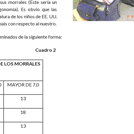
sus morrales (Este sería un
gonomía). Es obvio que las
tura de los niños de EE. UU.
país con respecto al nuestro.
iminados de la siguiente forma:
Cuadro 2
DE LOS MORRALES
0
MAYOR DE 7,0
13
18
13