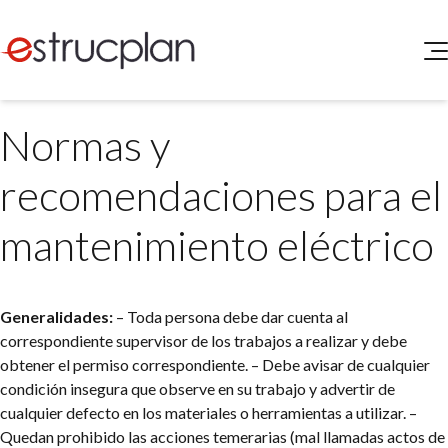
QUIENES SOMOS
Normas y
SERVICIOS
NOVEDADES
Higiene y Seguridad
recomendaciones para el
INGRESAR
Medio Ambiente
ELEG
mantenimiento eléctrico
Portal de Clientes
Legislación
Buscador de Legislación
Matriz Premium
Generalidades:
– Toda persona debe dar cuenta al
correspondiente supervisor de los trabajos a realizar y debe
Matriz Profesional
obtener el permiso correspondiente.
– Debe avisar de cualquier
condición insegura que observe en su trabajo y advertir de
cualquier defecto en los materiales o herramientas a utilizar.
–
Quedan prohibido las acciones temerarias (mal llamadas actos de