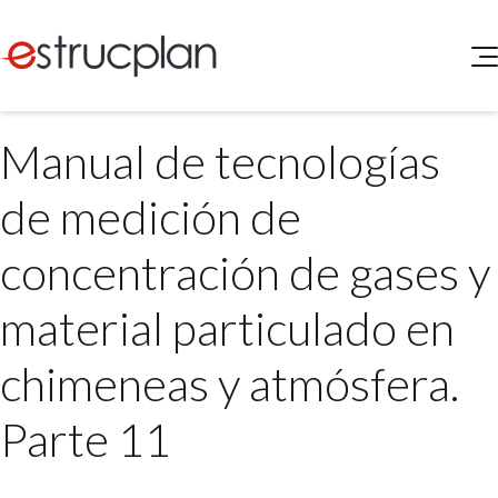
QUIENES SOMOS
Manual de tecnologías
SERVICIOS
NOVEDADES
Higiene y Seguridad
de medición de
INGRESAR
Medio Ambiente
ELEG
concentración de gases y
Portal de Clientes
Legislación
Buscador de Legislación
material particulado en
Matriz Premium
chimeneas y atmósfera.
Matriz Profesional
Parte 11