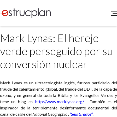
QUIENES SOMOS
Mark Lynas: El hereje
SERVICIOS
NOVEDADES
Higiene y Seguridad
verde perseguido por su
INGRESAR
Medio Ambiente
ELEG
conversión nuclear
Portal de Clientes
Legislación
Buscador de Legislación
Matriz Premium
Mark Lynas es un ultraecologista inglés, furioso partidario del
fraude del calentamiento global, del fraude del DDT, de la capa de
Matriz Profesional
ozono, y en general de toda la Biblia y los Evangelios Verdes y
tiene un blog en
http://www.marklynas.org/
. También es el
inspirador de la terriblemente desinformante documental del
canal de cable del
National Geographic
,
“Seis Grados”
.