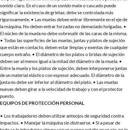
sonido claro. En el caso de un sonido mate o cascado puede
significar la existencia de grietas; debe se controlada más
rigurosamente.
• Las muelas deben entrar libremente en el eje de
la máquina. No deben entrar forzadas no demasiado holgadas.
•
El núcleo de la muela no debe sobresalir de las caras de la misma.
• Todas las superficies de las muelas, juntas y platos de sujeción
que están en contacto, deben estar limpias y exentas de cualquier
cuerpo extraño.
• El diámetro de los platos o bridas de sujeción
deben ser al menos igual a la mitad del diámetro de la muela.
•
Entre la muela y los platos de sujeción, deben interponerse juntas
de un material elástico con espesor adecuado. El diámetro de la
junta no debe ser inferior al diámetro del plato.
• Las muelas
nuevas deben girar a la velocidad de trabajo y con el protector
puesto.
EQUIPOS DE PROTECCIÓN PERSONAL
• Los trabajadores deben utilizar anteojos de seguridad contra
impactos.
• Manejar la máquina sin distraerse.
• Si a pesar de
todo se le introdujera alguna vez un cuerpo estaño en un ojo, no lo