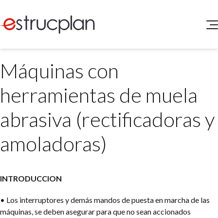
QUIENES SOMOS
Máquinas con
SERVICIOS
NOVEDADES
Higiene y Seguridad
herramientas de muela
INGRESAR
Medio Ambiente
ELEG
abrasiva (rectificadoras y
Portal de Clientes
Legislación
Buscador de Legislación
amoladoras)
Matriz Premium
Matriz Profesional
INTRODUCCION
• Los interruptores y demás mandos de puesta en marcha de las
máquinas, se deben asegurar para que no sean accionados