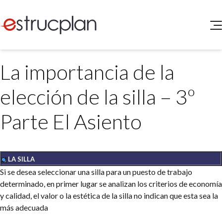
QUIENES SOMOS
La importancia de la
SERVICIOS
NOVEDADES
Higiene y Seguridad
elección de la silla – 3º
INGRESAR
Medio Ambiente
ELEG
Parte El Asiento
Portal de Clientes
Legislación
Buscador de Legislación
Matriz Premium
LA SILLA
Matriz Profesional
Si se desea seleccionar una silla para un puesto de trabajo
determinado, en primer lugar se analizan los criterios de economía
y calidad, el valor o la estética de la silla no indican que esta sea la
más adecuada