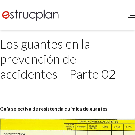
QUIENES SOMOS
Los guantes en la
SERVICIOS
NOVEDADES
Higiene y Seguridad
prevención de
INGRESAR
Medio Ambiente
ELEG
accidentes – Parte 02
Portal de Clientes
Legislación
Buscador de Legislación
Matriz Premium
Matriz Profesional
Guía selectiva de resistencia química de guantes