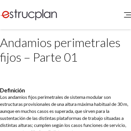
QUIENES SOMOS
Andamios perimetrales
SERVICIOS
NOVEDADES
Higiene y Seguridad
fijos – Parte 01
INGRESAR
Medio Ambiente
ELEG
Portal de Clientes
Legislación
Buscador de Legislación
Matriz Premium
Definición
Los andamios fijos perimetrales de sistema modular son
Matriz Profesional
estructuras provisionales de una altura máxima habitual de 30 m,
aunque en muchos casos es superada, que sirven para la
sustentación de las distintas plataformas de trabajo situadas a
distintas alturas; cumplen según los casos funciones de servicio,