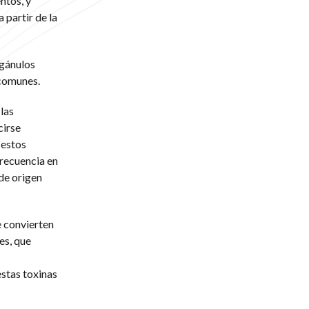
ntos, y
 partir de la
rgánulos
 comunes.
las
cirse
 estos
recuencia en
 de origen
e convierten
es, que
stas toxinas