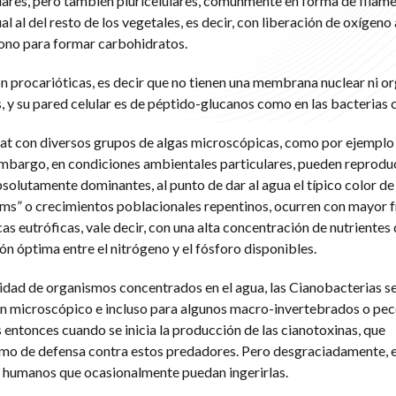
lares, pero también pluricelulares, comúnmente en forma de filame
l al del resto de los vegetales, es decir, con liberación de oxígeno a
bono para formar carbohidratos.
son procarióticas, es decir que no tienen una membrana nuclear ni o
 y su pared celular es de péptido-glucanos como en las bacterias
 con diversos grupos de algas microscópicas, como por ejemplo 
embargo, en condiciones ambientales particulares, pueden reprodu
solutamente dominantes, al punto de dar al agua el típico color de
ms” o crecimientos poblacionales repentinos, ocurren con mayor f
as eutróficas, vale decir, con una alta concentración de nutrientes
n óptima entre el nitrógeno y el fósforo disponibles.
idad de organismos concentrados en el agua, las Cianobacterias s
on microscópico e incluso para algunos macro-invertebrados o pec
s entonces cuando se inicia la producción de las cianotoxinas, que
o de defensa contra estos predadores. Pero desgraciadamente, e
s humanos que ocasionalmente puedan ingerirlas.