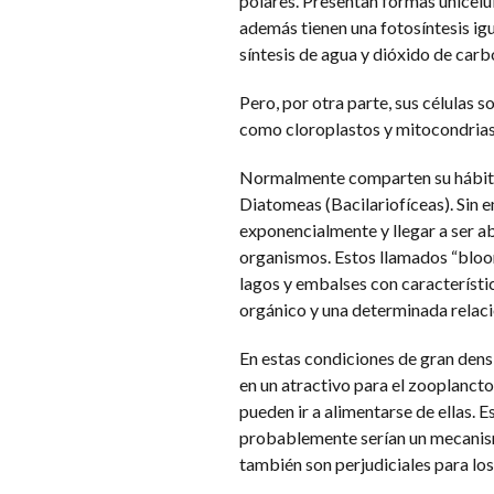
polares. Presentan formas unicelu
además tienen una fotosíntesis igua
síntesis de agua y dióxido de car
Pero, por otra parte, sus células 
como cloroplastos y mitocondrias,
Normalmente comparten su hábitat
Diatomeas (Bacilariofíceas). Sin 
exponencialmente y llegar a ser ab
organismos. Estos llamados “bloo
lagos y embalses con característic
orgánico y una determinada relació
En estas condiciones de gran dens
en un atractivo para el zooplanct
pueden ir a alimentarse de ellas. E
probablemente serían un mecanism
también son perjudiciales para lo