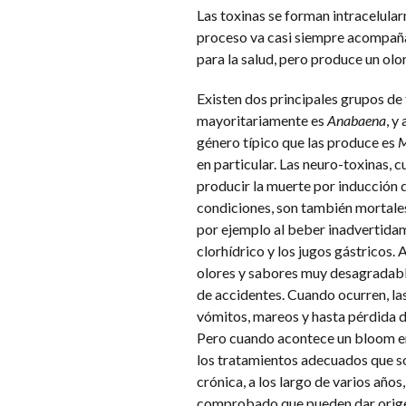
Las toxinas se forman intracelularm
proceso va casi siempre acompaña
para la salud, pero produce un olo
Existen dos principales grupos de 
mayoritariamente es
Anabaena
, y
género típico que las produce es
M
en particular. Las neuro-toxinas, 
producir la muerte por inducción d
condiciones, son también mortales 
por ejemplo al beber inadvertidam
clorhídrico y los jugos gástricos.
olores y sabores muy desagradable
de accidentes. Cuando ocurren, la
vómitos, mareos y hasta pérdida 
Pero cuando acontece un bloom en a
los tratamientos adecuados que son
crónica, a los largo de varios años
comprobado que pueden dar origen