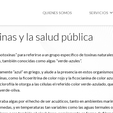
QUIENES SOMOS
SERVICIOS
nas y la salud pública
Higiene y Segur
Medio Ambient
otoxinas” para referirse a un grupo específico de toxinas naturale
Legislación
s, también conocidas como algas “verde-azules”.
samente “azul” en griego, y alude a la presencia en estos organismo
nas, como la ficoeritrina de color rojo y la ficocianina de color azul
lorofila le otorga a las células el referido color verde-azulado, qu
verde-oliva.
raba algas por el hecho de ser acuáticos, tanto en ambientes mar
húmedas, y en temperaturas tan variables como las aguas termales o