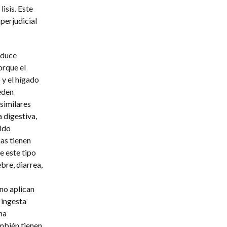
isis. Este
perjudicial
oduce
orque el
 y el hígado
eden
similares
 digestiva,
ido
as tienen
e este tipo
bre, diarrea,
no aplican
 ingesta
ha
mbién tienen