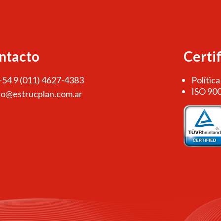
ntacto
Certi
 +54 9 (011) 4627-4383
Política
ISO 90
fo@estrucplan.com.ar