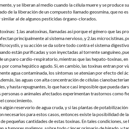
ente, y se liberan al medio cuando la célula muere y se produce su l
do de la liberación de un compuesto llamado geosmina, que no es 
r similar al de algunos pesticidas órgano-clorados.
toxinas: 1.las anatoxinas, llamadas así porque el género que las pr
 afectan principalmente al sistema nervioso, y 2.las microcistinas, p
icrocystis
, y su acción se da sobre todo contra el sistema digestivo
cuando están purificadas y son inyectadas al torrente sanguíneo, pu
e un paro cardio-respiratorio, mientras que las hepato-toxinas, en 
por coma hepático agudo. Si, en cambio, las toxinas entran por vía
ente agua contaminada, los síntomas se atenúan por efecto del ác
 Además, las aguas con alta concentración de células cianobacterian
s, y hasta repugnantes, lo que hace casi imposible que pueda dars
s personas o animales afectados experimentan trastornos como fie
del conocimiento.
lgún reservorio de agua cruda, y si las plantas de potabilización 
 necesarios para estos casos, entonces existe la posibilidad de la
, de pequeñas cantidades de estas toxinas. En tales condiciones, se 
 a tumores malignos, sobre todo cáncer primario de hígado, y ta