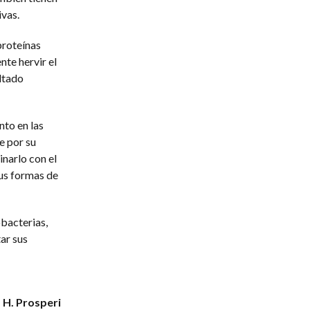
vas.
proteínas
nte hervir el
ltado
nto en las
e por su
inarlo con el
sus formas de
bacterias,
ar sus
s H. Prosperi