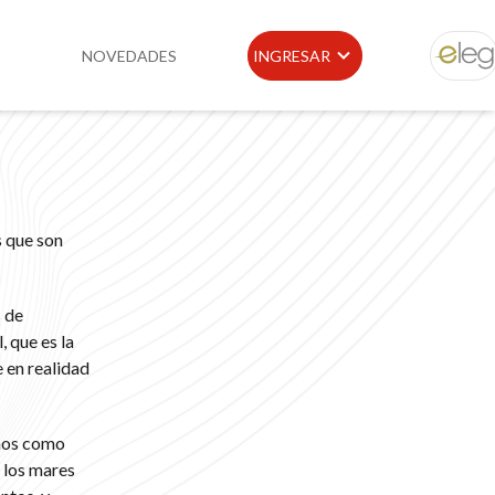
NOVEDADES
INGRESAR
ELEG
idad
Portal de Clientes
e
Buscador de Legislación
s que son
Matriz Premium
Matriz Profesional
s de
, que es la
e en realidad
inos como
 los mares