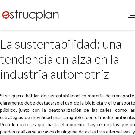
QUIENES SOMOS
La sustentabilidad: una
SERVICIOS
NOVEDADES
Higiene y Seguridad
tendencia en alza en la
INGRESAR
Medio Ambiente
ELEG
industria automotriz
Portal de Clientes
Legislación
Buscador de Legislación
Matriz Premium
Si se quiere hablar de sustentabilidad en materia de transporte,
claramente debe destacarse el uso de la bicicleta y el transporte
Matriz Profesional
público, junto con la peatonalización de las calles, como las
estrategias de movilidad más amigables con el medio ambiente.
Pero lo cierto es que, hasta el momento, hay recorridos que no
pueden realizarse a través de ninguna de estas tres alternativas, y