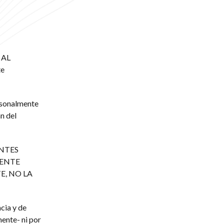
 AL
te
ersonalmente
n del
ENTES
MENTE
E, NO LA
cia y de
ente- ni por