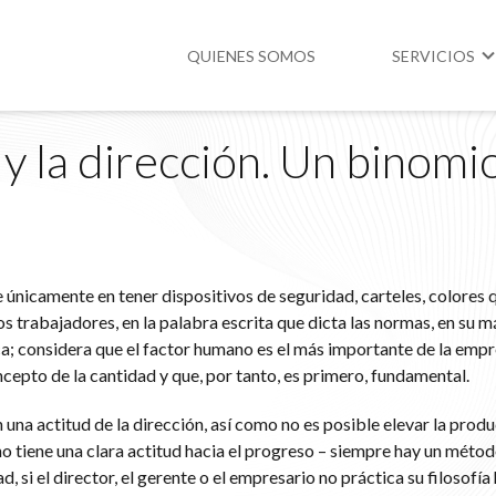
QUIENES SOMOS
SERVICIOS
y la dirección. Un binomi
Higiene y Segur
Medio Ambient
Legislación
e únicamente en tener dispositivos de seguridad, carteles, colores 
los trabajadores, en la palabra escrita que dicta las normas, en su 
ca; considera que el factor humano es el más importante de la empr
cepto de la cantidad y que, por tanto, es primero, fundamental.
una actitud de la dirección, así como no es posible elevar la prod
o tiene una clara actitud hacia el progreso – siempre hay un méto
d, si el director, el gerente o el empresario no práctica su filosofía