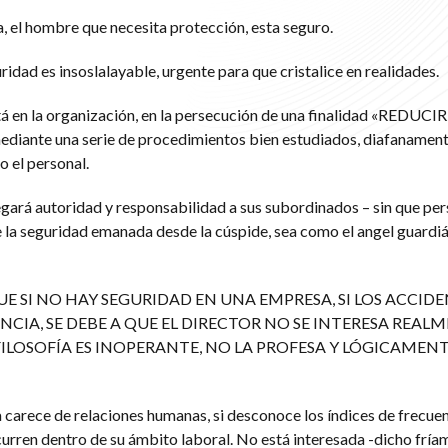
, el hombre que necesita protección, esta seguro.
ridad es insoslalayable, urgente para que cristalice en realidades.
tá en la organización, en la persecución de una finalidad «REDUCIR
nte una serie de procedimientos bien estudiados, diafanamen
 el personal.
egará autoridad y responsabilidad a sus subordinados – sin que p
e la seguridad emanada desde la cúspide, sea como el angel guardiá
QUE SI NO HAY SEGURIDAD EN UNA EMPRESA, SI LOS ACCID
IA, SE DEBE A QUE EL DIRECTOR NO SE INTERESA REAL
ILOSOFÍA ES INOPERANTE, NO LA PROFESA Y LÓGICAMENT
carece de relaciones humanas, si desconoce los índices de frecuen
urren dentro de su ámbito laboral. No está interesada -dicho fríam