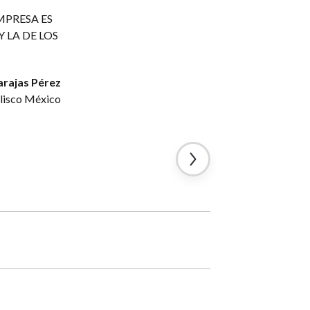
MPRESA ES
 LA DE LOS
arajas Pérez
alisco México