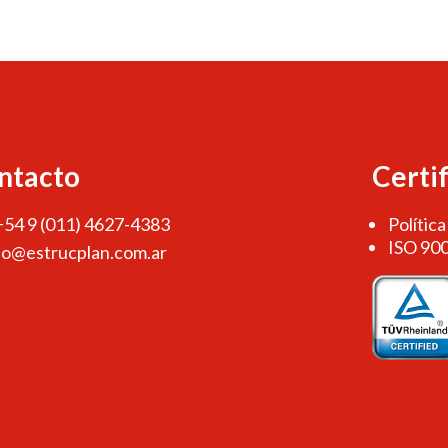
ntacto
Certi
 +54 9 (011) 4627-4383
Política
ISO 90
fo@estrucplan.com.ar