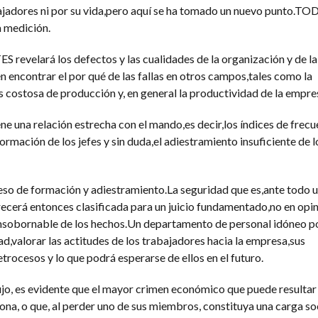
bajadores ni por su vida,pero aquí se ha tomado un nuevo punto.TO
medición.
elará los defectos y las cualidades de la organización y de la
 encontrar el por qué de las fallas en otros campos,tales como la
 costosa de producción y, en general la productividad de la empre
ene una relación estrecha con el mando,es decir,los índices de frecu
ormación de los jefes y sin duda,el adiestramiento insuficiente de l
eso de formación y adiestramiento.La seguridad que es,ante todo un
parecerá entonces clasificada para un juicio fundamentado,no en opi
 insobornable de los hechos.Un departamento de personal idóneo pod
d,valorar las actitudes de los trabajadores hacia la empresa,sus
rocesos y lo que podrá esperarse de ellos en el futuro.
lujo, es evidente que el mayor crimen económico que puede resultar
ona, o que, al perder uno de sus miembros, constituya una carga soc