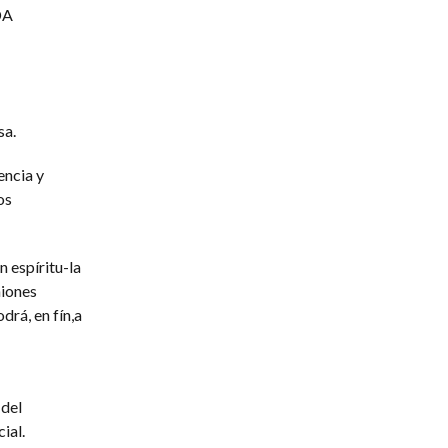
DA
sa.
encia y
os
 espíritu-la
niones
rá, en fín,a
 del
ial.