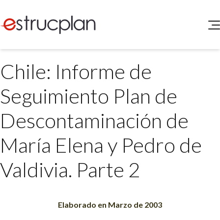
QUIENES SOMOS
Chile: Informe de
SERVICIOS
NOVEDADES
Higiene y Seguridad
Seguimiento Plan de
INGRESAR
Medio Ambiente
ELEG
Descontaminación de
Portal de Clientes
Legislación
Buscador de Legislación
María Elena y Pedro de
Matriz Premium
Valdivia. Parte 2
Matriz Profesional
Elaborado en Marzo de 2003