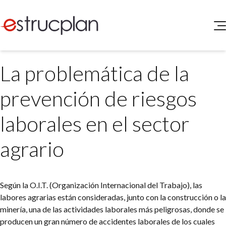
QUIENES SOMOS
La problemática de la
SERVICIOS
NOVEDADES
Higiene y Seguridad
prevención de riesgos
INGRESAR
Medio Ambiente
ELEG
laborales en el sector
Portal de Clientes
Legislación
Buscador de Legislación
agrario
Matriz Premium
Matriz Profesional
Según la O.I.T. (Organización Internacional del Trabajo), las
labores agrarias están consideradas, junto con la construcción o la
minería, una de las actividades laborales más peligrosas, donde se
producen un gran número de accidentes laborales de los cuales