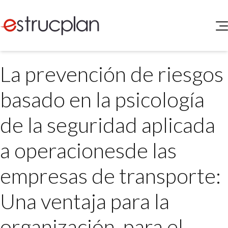
QUIENES SOMOS
La prevención de riesgos
SERVICIOS
NOVEDADES
Higiene y Seguridad
basado en la psicología
INGRESAR
Medio Ambiente
ELEG
de la seguridad aplicada
Portal de Clientes
Legislación
Buscador de Legislación
a operacionesde las
Matriz Premium
empresas de transporte:
Matriz Profesional
Una ventaja para la
organización, para el