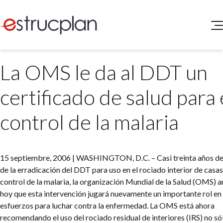
QUIENES SOMOS
La OMS le da al DDT un
SERVICIOS
NOVEDADES
Higiene y Seguridad
certificado de salud para 
INGRESAR
Medio Ambiente
ELEG
control de la malaria
Portal de Clientes
Legislación
Buscador de Legislación
Matriz Premium
15 septiembre, 2006 | WASHINGTON, D.C. – Casi treinta años d
de la erradicación del DDT para uso en el rociado interior de casas
Matriz Profesional
control de la malaria, la organización Mundial de la Salud (OMS) 
hoy que esta intervención jugará nuevamente un importante rol en
esfuerzos para luchar contra la enfermedad. La OMS está ahora
recomendando el uso del rociado residual de interiores (IRS) no sól