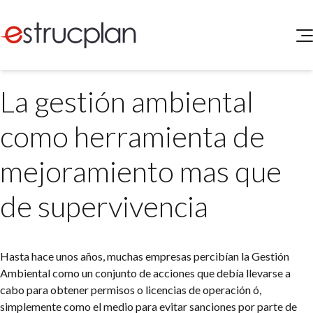
QUIENES SOMOS
La gestión ambiental
SERVICIOS
NOVEDADES
Higiene y Seguridad
como herramienta de
INGRESAR
Medio Ambiente
ELEG
mejoramiento mas que
Portal de Clientes
Legislación
Buscador de Legislación
de supervivencia
Matriz Premium
Matriz Profesional
Hasta hace unos años, muchas empresas percibían la Gestión
Ambiental como un conjunto de acciones que debía llevarse a
cabo para obtener permisos o licencias de operación ó,
simplemente como el medio para evitar sanciones por parte de