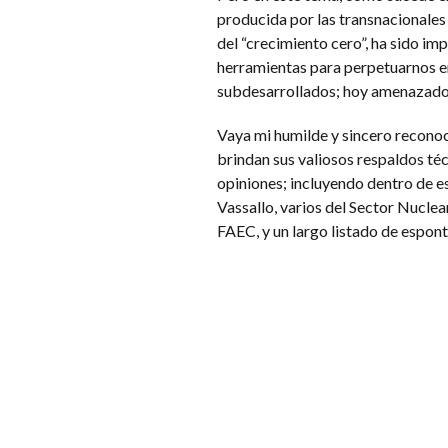
producida por las transnacionales
del “crecimiento cero”, ha sido im
herramientas para perpetuarnos en 
subdesarrollados; hoy amenazados p
Vaya mi humilde y sincero recono
brindan sus valiosos respaldos téc
opiniones; incluyendo dentro de es
Vassallo, varios del Sector Nuclea
FAEC, y un largo listado de espon