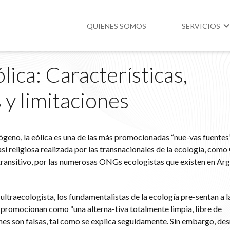
QUIENES SOMOS
SERVICIOS
lica: Características,
Higiene y Segur
 y limitaciones
Medio Ambient
Legislación
drógeno, la eólica es una de las más promocionadas “nue-vas fuentes
si religiosa realizada por las transnacionales de la ecología, com
 transitivo, por las numerosas ONGs ecologistas que existen en Arg
 ultraecologista, los fundamentalistas de la ecología pre-sentan a 
a promocionan como “una alterna-tiva totalmente limpia, libre de
es son falsas, tal como se explica seguidamente. Sin embargo, de