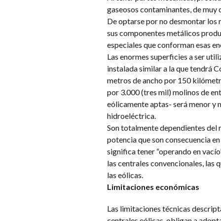
gaseosos contaminantes, de muy di
De optarse por no desmontar los m
sus componentes metálicos produci
especiales que conforman esas en
Las enormes superficies a ser uti
instalada similar a la que tendrá 
metros de ancho por 150 kilómetro
por 3.000 (tres mil) molinos de e
eólicamente aptas- será menor y 
hidroeléctrica.
Son totalmente dependientes del r
potencia que son consecuencia en l
significa tener “operando en vac
las centrales convencionales, las q
las eólicas.
Limitaciones económicas
Las limitaciones técnicas descripta
centrales eólicas, obligan a adop