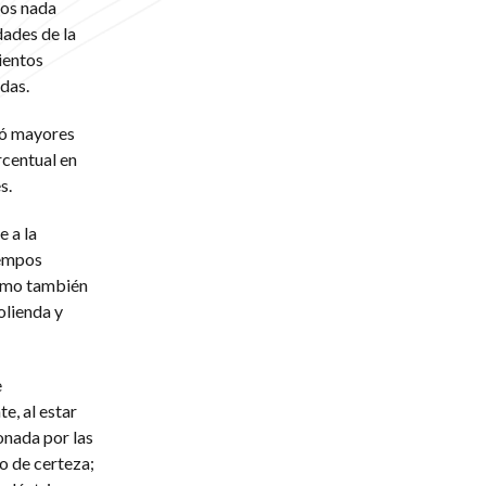
los nada
dades de la
ientos
das.
gró mayores
rcentual en
s.
 a la
iempos
 como también
olienda y
e
e, al estar
onada por las
o de certeza;