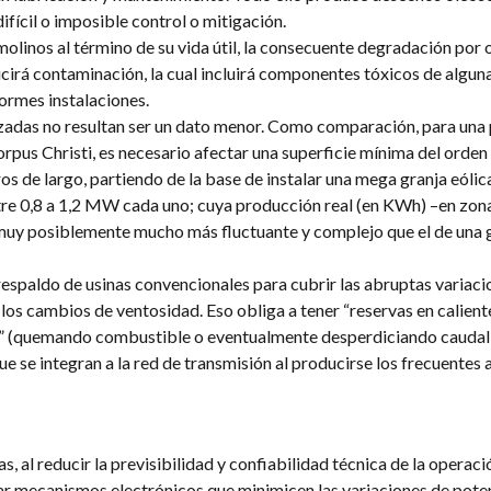
fícil o imposible control o mitigación.
olinos al término de su vida útil, la consecuente degradación por 
rá contaminación, la cual incluirá componentes tóxicos de algun
ormes instalaciones.
lizadas no resultan ser un dato menor. Como comparación, para una
Corpus Christi, es necesario afectar una superficie mínima del orden
s de largo, partiendo de la base de instalar una mega granja eóli
ntre 0,8 a 1,2 MW cada uno; cuya producción real (en KWh) –en zon
muy posiblemente mucho más fluctuante y complejo que el de una g
espaldo de usinas convencionales para cubrir las abruptas variaci
os cambios de ventosidad. Eso obliga a tener “reservas en caliente”
ío” (quemando combustible o eventualmente desperdiciando caudal 
ue se integran a la red de transmisión al producirse los frecuentes 
s, al reducir la previsibilidad y confiabilidad técnica de la operaci
tar mecanismos electrónicos que minimicen las variaciones de poten