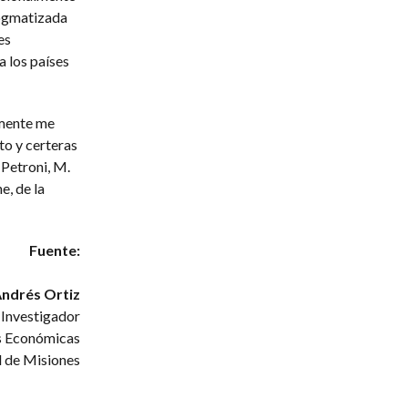
dogmatizada
es
a los países
emente me
to y certeras
 Petroni, M.
e, de la
Fuente:
Andrés Ortiz
 Investigador
s Económicas
 de Misiones