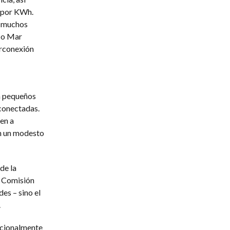
l por KWh.
n muchos
e o Mar
erconexión
a pequeños
rconectadas.
en a
en un modesto
de la
a Comisión
es – sino el
.
ncionalmente