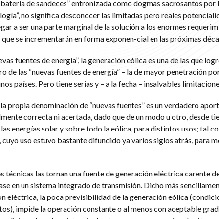
“batería de sandeces” entronizada como dogmas sacrosantos por 
logía”, no significa desconocer las limitadas pero reales potenciali
legar a ser una parte marginal de la solución a los enormes requerim
y que se incrementarán en forma exponen-cial en las próximas déca
as fuentes de energía”, la generación eólica es una de las que lo
ro de las “nuevas fuentes de energía” – la de mayor penetración po
os países. Pero tiene serias y – a la fecha – insalvables limitacione
la propia denominación de “nuevas fuentes” es un verdadero aporte
almente correcta ni acertada, dado que de un modo u otro, desde t
las energías solar y sobre todo la eólica, para distintos usos; tal
, cuyo uso estuvo bastante difundido ya varios siglos atrás, para m
s técnicas las tornan una fuente de generación eléctrica carente d
se en un sistema integrado de transmisión. Dicho más sencillament
n eléctrica, la poca previsibilidad de la generación eólica (condici
ntos), impide la operación constante o al menos con aceptable grad