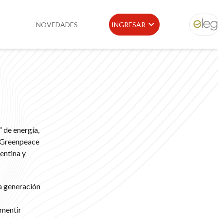
NOVEDADES
INGRESAR
ELEG
idad
Portal de Clientes
e
Buscador de Legislación
Matriz Premium
” de energía,
Matriz Profesional
o Greenpeace
entina y
la generación
smentir