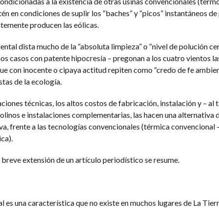
ondicionadas a la existencia de otras usinas convencionales (termo
stén en condiciones de suplir los “baches” y “picos” instantáneos de
temente producen las eólicas.
ntal dista mucho de la “absoluta limpieza” o “nivel de polución ce
os casos con patente hipocresía – pregonan a los cuatro vientos la
que con inocente o cipaya actitud repiten como “credo de fe ambien
tas de la ecología.
aciones técnicas, los altos costos de fabricación, instalación y – al
molinos e instalaciones complementarias, las hacen una alternativa 
a, frente a las tecnologías convencionales (térmica convencional 
ca).
breve extensión de un artículo periodístico se resume.
al es una característica que no existe en muchos lugares de La Tier