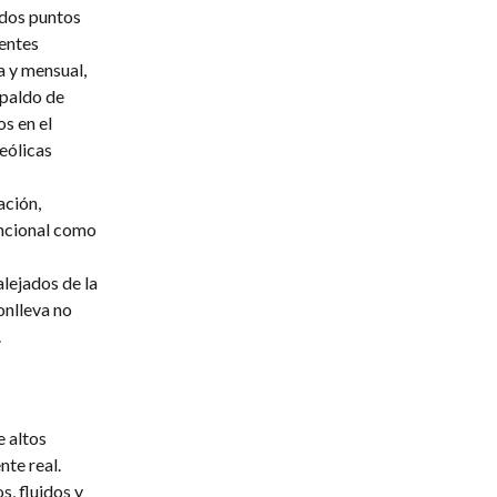
ados puntos
ientes
a y mensual,
spaldo de
s en el
eólicas
ación,
uncional como
lejados de la
onlleva no
.
e altos
te real.
, fluidos y