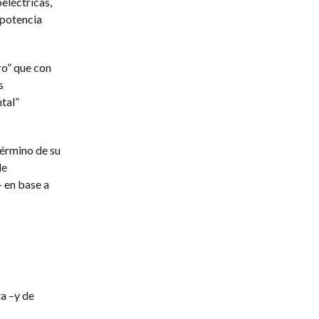
eléctricas,
 potencia
ro” que con
s
tal”
 término de su
de
– en base a
ra –y de