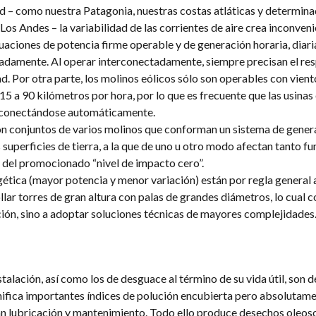
ad – como nuestra Patagonia, nuestras costas atláticas y determin
 Los Andes – la variabilidad de las corrientes de aire crea inconven
tuaciones de potencia firme operable y de generación horaria, diari
adamente. Al operar interconectadamente, siempre precisan el re
d. Por otra parte, los molinos eólicos sólo son operables con viento
 a 90 kilómetros por hora, por lo que es frecuente que las usinas 
esconectándose automáticamente.
 son conjuntos de varios molinos que conforman un sistema de gener
s superficies de tierra, a la que de uno u otro modo afectan tanto f
s del promocionado “nivel de impacto cero”.
ética (mayor potencia y menor variación) están por regla general a
ollar torres de gran altura con palas de grandes diámetros, lo cual c
ción, sino a adoptar soluciones técnicas de mayores complejidades
talación, así como los de desguace al término de su vida útil, son d
nifica importantes índices de polución encubierta pero absolutamen
an lubricación y mantenimiento. Todo ello produce desechos oleosos