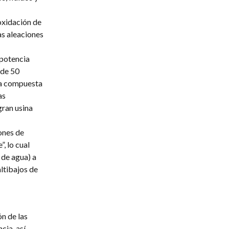
oxidación de
as aleaciones
 potencia
 de 50
ca compuesta
as
ran usina
ones de
, lo cual
de agua) a
altibajos de
ón de las
cia, así