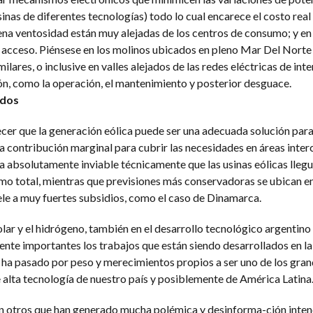
inas de diferentes tecnologías) todo lo cual encarece el costo rea
uena ventosidad están muy alejadas de los centros de consumo; y e
il acceso. Piénsese en los molinos ubicados en pleno Mar Del Nort
lares, o inclusive en valles alejados de las redes eléctricas de int
ón, como la operación, el mantenimiento y posterior desguace.
ados
cer que la generación eólica puede ser una adecuada solución par
a contribución marginal para cubrir las necesidades en áreas inte
 absolutamente inviable técnicamente que las usinas eólicas llegu
mo total, mientras que previsiones más conservadoras se ubican 
pele a muy fuertes subsidios, como el caso de Dinamarca.
lar y el hidrógeno, también en el desarrollo tecnológico argentino 
nte importantes los trabajos que están siendo desarrollados en l
ha pasado por peso y merecimientos propios a ser uno de los grand
e alta tecnología de nuestro país y posiblemente de América Latina
n otros que han generado mucha polémica y desinforma-ción inte