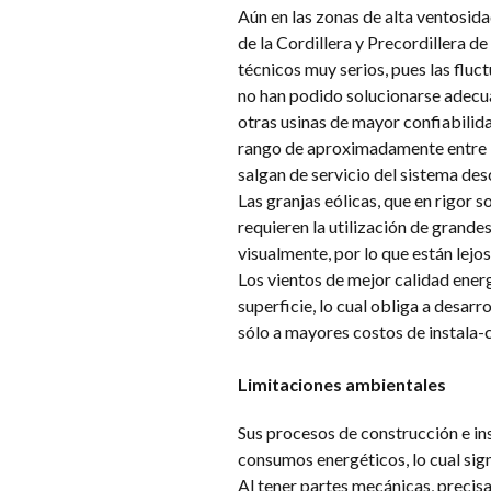
Aún en las zonas de alta ventosid
de la Cordillera y Precordillera de
técnicos muy serios, pues las fluc
no han podido solucionarse adecu
otras usinas de mayor confiabilida
rango de aproximadamente entre 15
salgan de servicio del sistema d
Las granjas eólicas, que en rigor
requieren la utilización de grande
visualmente, por lo que están lejo
Los vientos de mejor calidad energ
superficie, lo cual obliga a desarr
sólo a mayores costos de instala-
Limitaciones ambientales
Sus procesos de construcción e ins
consumos energéticos, lo cual sig
Al tener partes mecánicas, precis