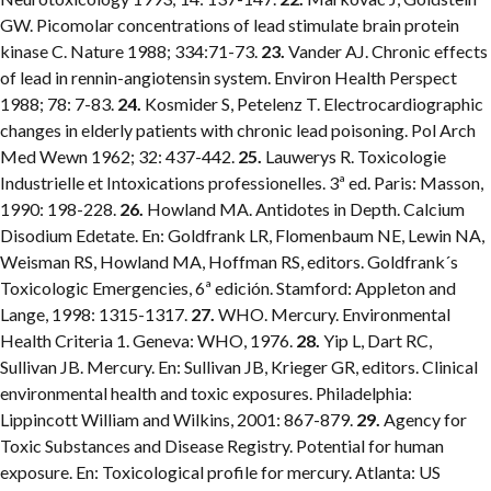
GW. Picomolar concentrations of lead stimulate brain protein
kinase C. Nature 1988; 334:71-73.
23.
Vander AJ. Chronic effects
of lead in rennin-angiotensin system. Environ Health Perspect
1988; 78: 7-83.
24.
Kosmider S, Petelenz T. Electrocardiographic
changes in elderly patients with chronic lead poisoning. Pol Arch
Med Wewn 1962; 32: 437-442.
25.
Lauwerys R. Toxicologie
Industrielle et Intoxications professionelles. 3ª ed. Paris: Masson,
1990: 198-228.
26.
Howland MA. Antidotes in Depth. Calcium
Disodium Edetate. En: Goldfrank LR, Flomenbaum NE, Lewin NA,
Weisman RS, Howland MA, Hoffman RS, editors. Goldfrank´s
Toxicologic Emergencies, 6ª edición. Stamford: Appleton and
Lange, 1998: 1315-1317.
27.
WHO. Mercury. Environmental
Health Criteria 1. Geneva: WHO, 1976.
28.
Yip L, Dart RC,
Sullivan JB. Mercury. En: Sullivan JB, Krieger GR, editors. Clinical
environmental health and toxic exposures. Philadelphia:
Lippincott William and Wilkins, 2001: 867-879.
29.
Agency for
Toxic Substances and Disease Registry. Potential for human
exposure. En: Toxicological profile for mercury. Atlanta: US