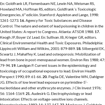
En: Goldfrank LR, Flomenbaum NE, Lewin NA, Weisman RS,
Howland MA, Hoffman RS, editors. Goldfrank´s Toxicologic
Emergencies, 6ª edición. Stamford: Appleton and Lange, 1998:
1261-1273.
16.
Agency for Toxic Substances and Disease
Control. The nature and extent of lead poisoning in children in the
United States: A report to Congress. Atlanta: ATSDR 1988.
17.
Keogh JP, Boyer LV. Lead. En: Sullivan JB, Krieger GR, editors.
Clinical Environmental Health and Toxic Exposures. Philadelphia:
Lippincott William and Wilkins, 2001: 879-889.
18.
Silbergeld EK,
Scwartz J, Mahaffey K. Lead and osteoporosis: Mobilization of
lead from bone in post-menopausal women. Environ Res 1988; 47:
79-94.
19.
Landgan P. Current issues in the epidemiology and
toxicology of occupational exposure to lead. Environ Health
Perspect 1990; 89: 61-66.
20.
Paglia DE, Valentine WN, Dahlgner
JG. Effects of low level lead exposure on pyrimidine-5′-
nucleotidase and other erythrocyte enzymes. J Clin Invest 1976;
56: 1164-1169.
21.
Audesirk G. Electrophysiology or lead
intoxication: Effects on voltage-sensitive ions channels.
Neurotoxicology 1993; 14: 137-147.
22.
Markovac J, Goldstein