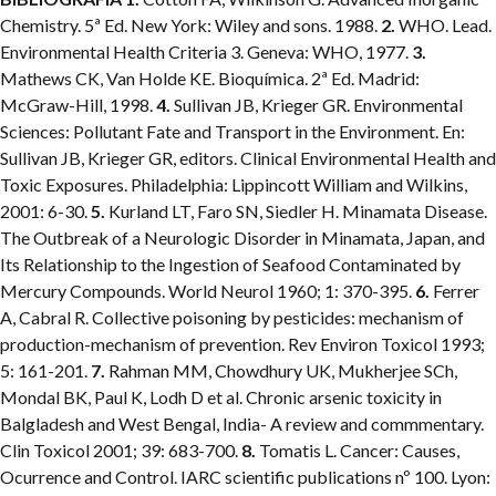
Chemistry. 5ª Ed. New York: Wiley and sons. 1988.
2.
WHO. Lead.
Environmental Health Criteria 3. Geneva: WHO, 1977.
3.
Mathews CK, Van Holde KE. Bioquímica. 2ª Ed. Madrid:
McGraw-Hill, 1998.
4.
Sullivan JB, Krieger GR. Environmental
Sciences: Pollutant Fate and Transport in the Environment. En:
Sullivan JB, Krieger GR, editors. Clinical Environmental Health and
Toxic Exposures. Philadelphia: Lippincott William and Wilkins,
2001: 6-30.
5.
Kurland LT, Faro SN, Siedler H. Minamata Disease.
The Outbreak of a Neurologic Disorder in Minamata, Japan, and
Its Relationship to the Ingestion of Seafood Contaminated by
Mercury Compounds. World Neurol 1960; 1: 370-395.
6.
Ferrer
A, Cabral R. Collective poisoning by pesticides: mechanism of
production-mechanism of prevention. Rev Environ Toxicol 1993;
5: 161-201.
7.
Rahman MM, Chowdhury UK, Mukherjee SCh,
Mondal BK, Paul K, Lodh D et al. Chronic arsenic toxicity in
Balgladesh and West Bengal, India- A review and commmentary.
Clin Toxicol 2001; 39: 683-700.
8.
Tomatis L. Cancer: Causes,
Ocurrence and Control. IARC scientific publications nº 100. Lyon: