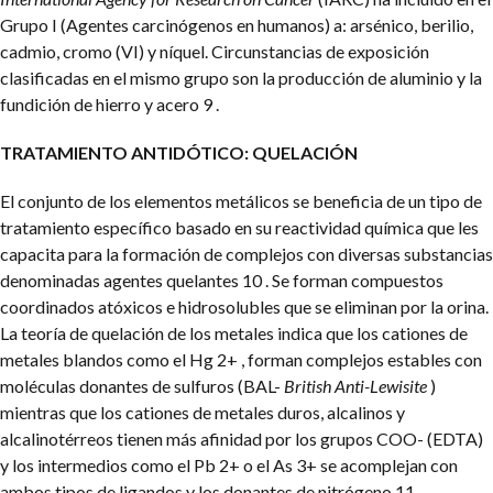
Grupo I (Agentes carcinógenos en humanos) a: arsénico, berilio,
cadmio, cromo (VI) y níquel. Circunstancias de exposición
clasificadas en el mismo grupo son la producción de aluminio y la
fundición de hierro y acero 9 .
TRATAMIENTO ANTIDÓTICO: QUELACIÓN
El conjunto de los elementos metálicos se beneficia de un tipo de
tratamiento específico basado en su reactividad química que les
capacita para la formación de complejos con diversas substancias
denominadas agentes quelantes 10 . Se forman compuestos
coordinados atóxicos e hidrosolubles que se eliminan por la orina.
La teoría de quelación de los metales indica que los cationes de
metales blandos como el Hg 2+ , forman complejos estables con
moléculas donantes de sulfuros (BAL-
British Anti-Lewisite
)
mientras que los cationes de metales duros, alcalinos y
alcalinotérreos tienen más afinidad por los grupos COO- (EDTA)
y los intermedios como el Pb 2+ o el As 3+ se acomplejan con
ambos tipos de ligandos y los donantes de nitrógeno 11 .