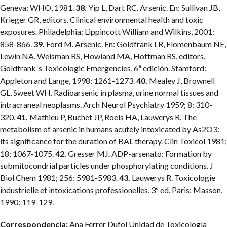
Geneva: WHO, 1981.
38.
Yip L, Dart RC. Arsenic. En: Sullivan JB,
Krieger GR, editors. Clinical environmental health and toxic
exposures. Philadelphia: Lippincott William and Wilkins, 2001:
858-866.
39.
Ford M. Arsenic. En: Goldfrank LR, Flomenbaum NE,
Lewin NA, Weisman RS, Howland MA, Hoffman RS, editors.
Goldfrank´s Toxicologic Emergencies, 6ª edición. Stamford:
Appleton and Lange, 1998: 1261-1273.
40.
Mealey J, Brownell
GL, Sweet WH. Radioarsenic in plasma, urine normal tissues and
intracraneal neoplasms. Arch Neurol Psychiatry 1959; 8: 310-
320.
41.
Mathieu P, Buchet JP, Roels HA, Lauwerys R. The
metabolism of arsenic in humans acutely intoxicated by As2O3:
its significance for the duration of BAL therapy. Clin Toxicol 1981;
18: 1067-1075.
42.
Gresser MJ. ADP-arsenato: Formation by
submitocondrial particles under phosphorylating conditions. J
Biol Chem 1981; 256: 5981-5983.
43.
Lauwerys R. Toxicologie
industrielle et intoxications professionelles. 3ª ed. Paris: Masson,
1990: 119-129.
Correspondencia:
Ana Ferrer Dufol
Unidad de Toxicología