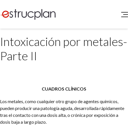
QUIENES SOMOS
Intoxicación por metales-
SERVICIOS
NOVEDADES
Higiene y Seguridad
Parte II
INGRESAR
Medio Ambiente
ELEG
Portal de Clientes
Legislación
Buscador de Legislación
Matriz Premium
CUADROS CLÍNICOS
Matriz Profesional
Los metales, como cualquier otro grupo de agentes químicos,
pueden producir una patología aguda, desarrollada rápidamente
tras el contacto con una dosis alta, o crónica por exposición a
dosis baja a largo plazo.