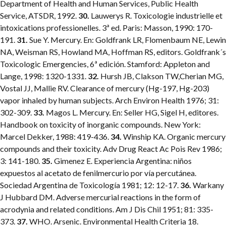
Department of Health and Human Services, Public Health
Service, ATSDR, 1992.
30.
Lauwerys R. Toxicologie industrielle et
intoxications professionelles. 3ª ed. Paris: Masson, 1990: 170-
191.
31.
Sue Y. Mercury. En: Goldfrank LR, Flomenbaum NE, Lewin
NA, Weisman RS, Howland MA, Hoffman RS, editors. Goldfrank´s
Toxicologic Emergencies, 6ª edición. Stamford: Appleton and
Lange, 1998: 1320-1331.
32.
Hursh JB, Clakson TW,Cherian MG,
Vostal JJ, Mallie RV. Clearance of mercury (Hg-197, Hg-203)
vapor inhaled by human subjects. Arch Environ Health 1976; 31:
302-309.
33.
Magos L. Mercury. En: Seller HG, Sigel H, editores.
Handbook on toxicity of inorganic compounds. New York:
Marcel Dekker, 1988: 419-436.
34.
Winship KA. Organic mercury
compounds and their toxicity. Adv Drug React Ac Pois Rev 1986;
3: 141-180.
35.
Gimenez E. Experiencia Argentina: niños
expuestos al acetato de fenilmercurio por vía percutánea.
Sociedad Argentina de Toxicología 1981; 12: 12-17.
36.
Warkany
J Hubbard DM. Adverse mercurial reactions in the form of
acrodynia and related conditions. Am J Dis Chil 1951; 81: 335-
373.
37.
WHO. Arsenic. Environmental Health Criteria 18.