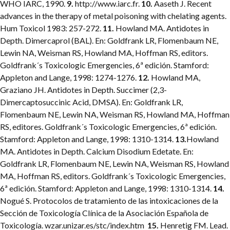
WHO IARC, 1990.
9.
http://www.iarc.fr.
10.
Aaseth J. Recent
advances in the therapy of metal poisoning with chelating agents.
Hum Toxicol 1983: 257-272.
11.
Howland MA. Antidotes in
Depth. Dimercaprol (BAL). En: Goldfrank LR, Flomenbaum NE,
Lewin NA, Weisman RS, Howland MA, Hoffman RS, editors.
Goldfrank´s Toxicologic Emergencies, 6ª edición. Stamford:
Appleton and Lange, 1998: 1274-1276.
12.
Howland MA,
Graziano JH. Antidotes in Depth. Succimer (2,3-
Dimercaptosuccinic Acid, DMSA). En: Goldfrank LR,
Flomenbaum NE, Lewin NA, Weisman RS, Howland MA, Hoffman
RS, editores. Goldfrank´s Toxicologic Emergencies, 6ª edición.
Stamford: Appleton and Lange, 1998: 1310-1314.
13.
Howland
MA. Antidotes in Depth. Calcium Disodium Edetate. En:
Goldfrank LR, Flomenbaum NE, Lewin NA, Weisman RS, Howland
MA, Hoffman RS, editors. Goldfrank´s Toxicologic Emergencies,
6ª edición. Stamford: Appleton and Lange, 1998: 1310-1314.
14.
Nogué S. Protocolos de tratamiento de las intoxicaciones de la
Sección de Toxicología Clínica de la Asociación Española de
Toxicología. wzar.unizar.es/stc/index.htm
15.
Henretig FM. Lead.