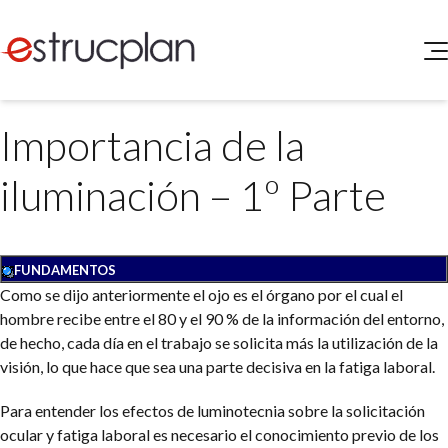
QUIENES SOMOS
Importancia de la
SERVICIOS
NOVEDADES
Higiene y Seguridad
iluminación – 1º Parte
INGRESAR
Medio Ambiente
ELEG
Portal de Clientes
Legislación
Buscador de Legislación
FUNDAMENTOS
Como se dijo anteriormente el ojo es el órgano por el cual el
Matriz Premium
hombre recibe entre el 80 y el 90 % de la información del entorno,
de hecho, cada día en el trabajo se solicita más la utilización de la
Matriz Profesional
visión, lo que hace que sea una parte decisiva en la fatiga laboral.
Para entender los efectos de luminotecnia sobre la solicitación
ocular y fatiga laboral es necesario el conocimiento previo de los