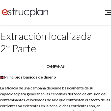
QUIENES SOMOS
Extracción localizada –
SERVICIOS
NOVEDADES
Higiene y Seguridad
2º Parte
INGRESAR
Medio Ambiente
ELEG
Portal de Clientes
Legislación
Buscador de Legislación
CAMPANAS
Matriz Premium
Principios básicos de diseño
Matriz Profesional
La eficacia de una campana depende básicamente de su
capacidad para generar en las cercanías del foco de emisión del
contaminantes velocidades de aire que contrasten el efecto de las
corrientes ya existentes en la zona; dichas corrientes son, en