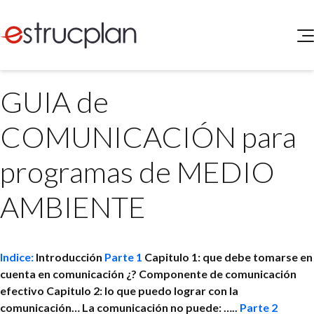
QUIENES SOMOS
GUIA de
SERVICIOS
NOVEDADES
Higiene y Seguridad
COMUNICACIÓN para
INGRESAR
Medio Ambiente
ELEG
programas de MEDIO
Portal de Clientes
Legislación
Buscador de Legislación
AMBIENTE
Matriz Premium
Matriz Profesional
Indice:
Introducción
Parte 1
Capitulo 1: que debe tomarse en
cuenta en comunicación ¿?
Componente de comunicación
efectivo
Capitulo 2: lo que puedo lograr con la
comunicación…
La comunicación no puede: …..
Parte 2