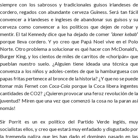
siempre con los sabrosos y tradicionales guisos irlandeses de
cordero, regados con abundante cerveza Guiness. Será tan fácil
convencer a irlandeses e ingleses de abandonar sus guisos y su
cerveza como convencer a los políticos que dejen de robar y
mentir. El tal Kennedy dice que ha dejado de comer
“doner kebab
porque lleva cordero. Y yo creo que Papá Noel vive en el Polo
Norte.
Otro problema a solucionar es qué hacer con McDonald’s
Burger King, y los cientos de miles de carritos de «choripán» que
pueblan nuestro suelo. ¿Alguien tiene ideada una técnica que
convenza a los niños y adoles-centes de que la hamburguesa con
papas fritas pertenece al bronce de la historia? ¿Y que no se puede
tomar más Fernet con
Coca-Cola
porque la Coca libera ingente
cantidades de CO2? ¿Quieren provocar una feroz revolución de la
juventud? Miren que una vez que comenzó la cosa no la paran así
nomás!
Sir Porrit es un ex político del Partido Verde inglés, muy
socialistas ellos, y creo que estará muy enfadado y disgustado por
la tremenda paliza que les han dado el domingo pasado en las