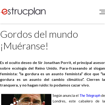
QUIENES SOMOS
Gordos del mundo
SERVICIOS
NOVEDADES
Higiene y Seguridad
¡Muéranse!
INGRESAR
Medio Ambiente
ELEG
Portal de Clientes
Legislación
Es el oculto deseo de Sir Jonathan Porrit, el principal asesor
Buscador de Legislación
sobre ecología del Reino Unido. Para-fraseando al slogan
Matriz Premium
feminista: “la gordura es un asunto feminista” dice que “la
gordura es un asunto del cambio climático”. Cierren la
Matriz Profesional
tranquera, y no hagan ruido: lo podamos cazar vivo.
Según anuncia el
The Telegraph
d
Londres, este cabalero de la