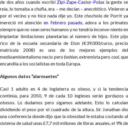
de dos años cuando escribí
Zipi-Zape-Castor-Polux
la gente se
reía, lo tomaba a chufla, era – me decían – anecdótico. Vinieron a
por el vecino y no hice nada dije yo. Este chocholo de Porrit ya
mereció mi atención
en Febrero pasado
, adora a los primates
siempre que no sean seres humanos y no tendría inconve-niente en
implantar limitaciones planetarias al número de hijos. Este pijo
rico de la escuela secundaria de Eton (€39.000/curso, precio
matrícula 2008) es uno de los mejores ejemplos del
medioambientalismo necio pero
fashion
, extremista pero
cool
, qu
encandila a los socialistas en toda Europa.
Algunos datos “alarmantes”
Casi 1 adulto en 4 de Inglaterra es obeso, y si la tendencia
continúa, para 2050, 9 de cada 10 ingleses serán gordazos u
obesos. Lo dudamos pero sigamos adelante. Esto lo calculan
dividiendo el peso por el cuadrado de la altura. Sir Jonathan dio
una conferencia donde dijo que la obesidad le estaba costando al
sistema de salud unas £7,7 mil millones de libras anuales, el 9% de