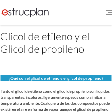
QUIENES SOMOS
Glicol de etileno y el
SERVICIOS
NOVEDADES
Higiene y Seguridad
Glicol de propileno
INGRESAR
Medio Ambiente
ELEG
Portal de Clientes
Legislación
Buscador de Legislación
Matriz Premium
¿Qué son el glicol de etileno y el glicol de propileno?
Matriz Profesional
Tanto el glicol de etileno como el glicol de propileno son líquidos
transparentes, incoloros, ligeramente espesos como almíbar a
temperatura ambiente. Cualquiera de los dos compuestos puede
existir en el aire en forma de vapor, aunque el glicol de propileno