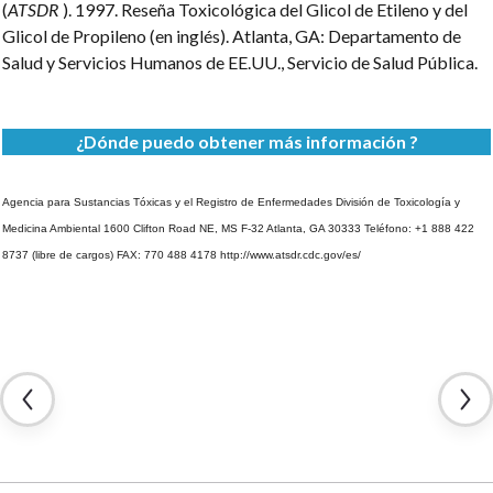
(
ATSDR
). 1997. Reseña Toxicológica del Glicol de Etileno y del
Glicol de Propileno (en inglés). Atlanta, GA: Departamento de
Salud y Servicios Humanos de EE.UU., Servicio de Salud Pública.
¿Dónde puedo obtener más información ?
Agencia para Sustancias Tóxicas y el Registro de Enfermedades
División de Toxicología y
Medicina Ambiental
1600 Clifton Road NE, MS F-32
Atlanta, GA 30333
Teléfono: +1 888 422
8737 (libre de cargos)
FAX: 770 488 4178
http://www.atsdr.cdc.gov/es/