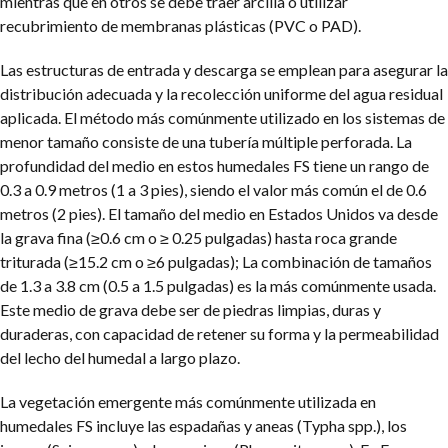
mientras que en otros se debe traer arcilla o utilizar
recubrimiento de membranas plásticas (PVC o PAD).
Las estructuras de entrada y descarga se emplean para asegurar la
distribución adecuada y la recolección uniforme del agua residual
aplicada. El método más comúnmente utilizado en los sistemas de
menor tamaño consiste de una tubería múltiple perforada. La
profundidad del medio en estos humedales FS tiene un rango de
0.3 a 0.9 metros (1 a 3 pies), siendo el valor más común el de 0.6
metros (2 pies). El tamaño del medio en Estados Unidos va desde
la grava fina (≥0.6 cm o ≥ 0.25 pulgadas) hasta roca grande
triturada (≥15.2 cm o ≥6 pulgadas); La combinación de tamaños
de 1.3 a 3.8 cm (0.5 a 1.5 pulgadas) es la más comúnmente usada.
Este medio de grava debe ser de piedras limpias, duras y
duraderas, con capacidad de retener su forma y la permeabilidad
del lecho del humedal a largo plazo.
La vegetación emergente más comúnmente utilizada en
humedales FS incluye las espadañas y aneas (Typha spp.), los