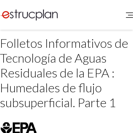
QUIENES SOMOS
Folletos Informativos de
SERVICIOS
NOVEDADES
Higiene y Seguridad
Tecnología de Aguas
INGRESAR
Medio Ambiente
ELEG
Residuales de la EPA :
Portal de Clientes
Legislación
Buscador de Legislación
Humedales de flujo
Matriz Premium
subsuperficial. Parte 1
Matriz Profesional