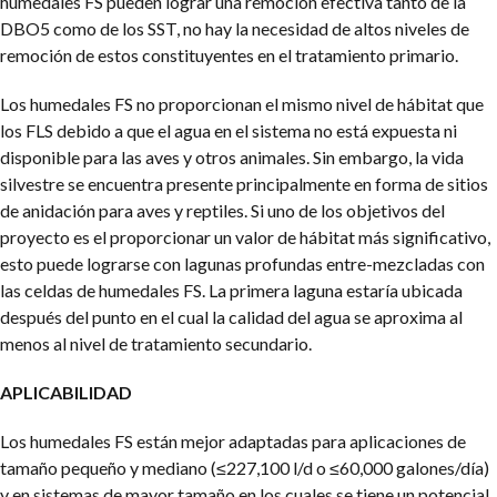
humedales FS pueden lograr una remoción efectiva tanto de la
DBO5 como de los SST, no hay la necesidad de altos niveles de
remoción de estos constituyentes en el tratamiento primario.
Los humedales FS no proporcionan el mismo nivel de hábitat que
los FLS debido a que el agua en el sistema no está expuesta ni
disponible para las aves y otros animales. Sin embargo, la vida
silvestre se encuentra presente principalmente en forma de sitios
de anidación para aves y reptiles. Si uno de los objetivos del
proyecto es el proporcionar un valor de hábitat más significativo,
esto puede lograrse con lagunas profundas entre-mezcladas con
las celdas de humedales FS. La primera laguna estaría ubicada
después del punto en el cual la calidad del agua se aproxima al
menos al nivel de tratamiento secundario.
APLICABILIDAD
Los humedales FS están mejor adaptadas para aplicaciones de
tamaño pequeño y mediano (≤227,100 l/d o ≤60,000 galones/día)
y en sistemas de mayor tamaño en los cuales se tiene un potencial