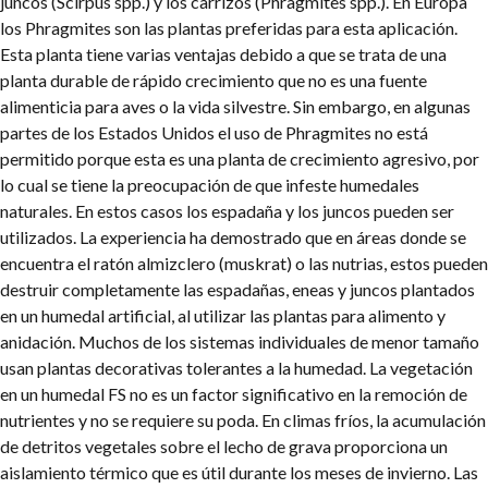
juncos (Scirpus spp.) y los carrizos (Phragmites spp.). En Europa
los Phragmites son las plantas preferidas para esta aplicación.
Esta planta tiene varias ventajas debido a que se trata de una
planta durable de rápido crecimiento que no es una fuente
alimenticia para aves o la vida silvestre. Sin embargo, en algunas
partes de los Estados Unidos el uso de Phragmites no está
permitido porque esta es una planta de crecimiento agresivo, por
lo cual se tiene la preocupación de que infeste humedales
naturales. En estos casos los espadaña y los juncos pueden ser
utilizados. La experiencia ha demostrado que en áreas donde se
encuentra el ratón almizclero (muskrat) o las nutrias, estos pueden
destruir completamente las espadañas, eneas y juncos plantados
en un humedal artificial, al utilizar las plantas para alimento y
anidación. Muchos de los sistemas individuales de menor tamaño
usan plantas decorativas tolerantes a la humedad. La vegetación
en un humedal FS no es un factor significativo en la remoción de
nutrientes y no se requiere su poda. En climas fríos, la acumulación
de detritos vegetales sobre el lecho de grava proporciona un
aislamiento térmico que es útil durante los meses de invierno. Las