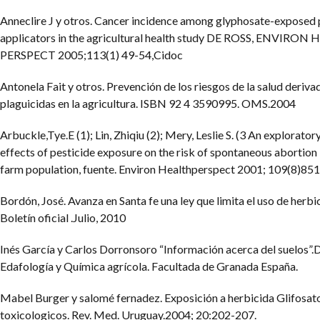
Anneclire J y otros. Cancer incidence among glyphosate-exposed 
applicators in the agricultural health study DE ROSS, ENVIRON
PERSPECT 2005;113(1) 49-54,Cidoc
Antonela Fait y otros. Prevención de los riesgos de la salud deriva
plaguicidas en la agricultura. ISBN 92 4 3590995. OMS.2004
Arbuckle,Tye.E (1); Lin, Zhiqiu (2); Mery, Leslie S. (3 An exploratory
effects of pesticide exposure on the risk of spontaneous abortion 
farm population, fuente. Environ Healthperspect 2001; 109(8)85
Bordón, José. Avanza en Santa fe una ley que limita el uso de herbi
Boletín oficial .Julio, 2010
Inés García y Carlos Dorronsoro “Información acerca del suelos”
Edafología y Química agrícola. Facultada de Granada España.
Mabel Burger y salomé fernadez. Exposición a herbicida Glifosat
toxicologicos. Rev. Med. Uruguay.2004; 20:202-207.