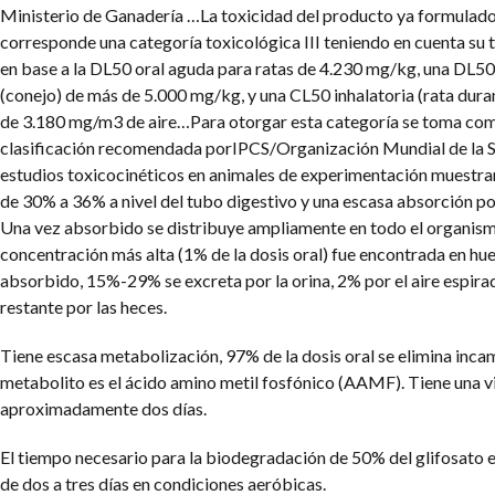
Ministerio de Ganadería …La toxicidad del producto ya formulado
corresponde una categoría toxicológica III teniendo en cuenta su
en base a la DL50 oral aguda para ratas de 4.230 mg/kg, una DL5
(conejo) de más de 5.000 mg/kg, y una CL50 inhalatoria (rata dura
de 3.180 mg/m3 de aire…Para otorgar esta categoría se toma com
clasificación recomendada porIPCS/Organización Mundial de la 
estudios toxicocinéticos en animales de experimentación muestra
de 30% a 36% a nivel del tubo digestivo y una escasa absorción po
Una vez absorbido se distribuye ampliamente en todo el organism
concentración más alta (1% de la dosis oral) fue encontrada en hue
absorbido, 15%-29% se excreta por la orina, 2% por el aire espir
restante por las heces.
Tiene escasa metabolización, 97% de la dosis oral se elimina inca
metabolito es el ácido amino metil fosfónico (AAMF). Tiene una v
aproximadamente dos días.
El tiempo necesario para la biodegradación de 50% del glifosato e
de dos a tres días en condiciones aeróbicas.