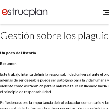
QUIENES SOMOS
Gestión sobre los plaguic
SERVICIOS
NOVEDADES
Higiene y Seguridad
INGRESAR
Medio Ambiente
Un poco de Historia
ELEG
Portal de Clientes
Legislación
Resumen
Buscador de Legislación
Este trabajo intenta definir la responsabilidad universal ante el p
Matriz Premium
además de ser deseable puede ser patógeno para la vida humana y
Matriz Profesional
viviente como así también para la naturaleza, es un llamado hacia l
el principio de responsabilidad.
Reflexiona sobre la importancia del rol educador comunitario y la
responsabilidad informando sobre conceptos básicos referidos a 