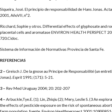
Siqueira, José. El principio de responsabilidad de Hans Jonas. Acta
2001, AñoVII, nº2.
Ricchard, Sophie y otros. Differential effects of glyphosate and 
placental cells and aromatase ENVIRON HEALTH PERSPECT 20
720.Cidoc.
Sistema de Información de Normativas Provincia de Santa Fe.
REFERENCIAS
2 –
Greisch J. De la gnose au Principe de Responsabilité (un entre
Jonas).
Esprit
1991; (171): 5-21.
3 –
Rev Med Uruguay 2004; 20: 202-207
4 –
Arbuckle,Tye.E. (1); Lin, Zhiqiu (2); Mery, Leslie S. (3 An explor
the effects of pesticide exposure on the risk of spontaneous abort
farm population, fuente. Environ Healthperspect 2001;109(8)85