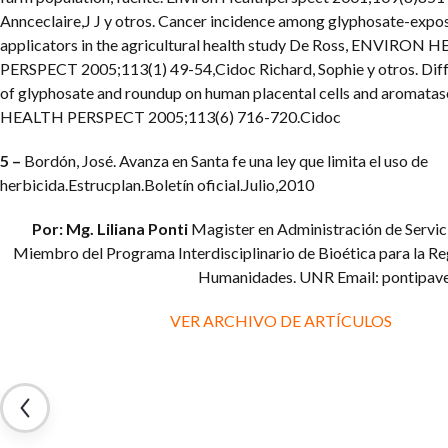
Annceclaire,J J y otros. Cancer incidence among glyphosate-expo
applicators in the agricultural health study De Ross, ENVIRON
PERSPECT 2005;113(1) 49-54,Cidoc Richard, Sophie y otros. Diffe
of glyphosate and roundup on human placental cells and aroma
HEALTH PERSPECT 2005;113(6) 716-720.Cidoc
5 –
Bordón, José. Avanza en Santa fe una ley que limita el uso de
herbicida.Estrucplan.Boletín oficial.Julio,2010
Por: Mg. Liliana Ponti
Magister en Administración de Servic
Miembro del Programa Interdisciplinario de Bioética para la Re
Humanidades. UNR
Email:
pontipav
VER ARCHIVO DE ARTÍCULOS