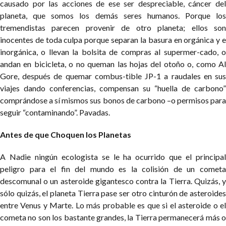
causado por las acciones de ese ser despreciable, cáncer del
planeta, que somos los demás seres humanos. Porque los
tremendistas parecen provenir de otro planeta; ellos son
inocentes de toda culpa porque separan la basura en orgánica y e
inorgánica, o llevan la bolsita de compras al supermer-cado, o
andan en bicicleta, o no queman las hojas del otoño o, como Al
Gore, después de quemar combus-tible JP-1 a raudales en sus
viajes dando conferencias, compensan su “huella de carbono”
comprándose a sí mismos sus bonos de carbono –o permisos para
seguir “contaminando”. Pavadas.
Antes de que Choquen los Planetas
A Nadie ningún ecologista se le ha ocurrido que el principal
peligro para el fin del mundo es la colisión de un cometa
descomunal o un asteroide gigantesco contra la Tierra. Quizás, y
sólo quizás, el planeta Tierra pase ser otro cinturón de asteroides
entre Venus y Marte. Lo más probable es que si el asteroide o el
cometa no son los bastante grandes, la Tierra permanecerá más o