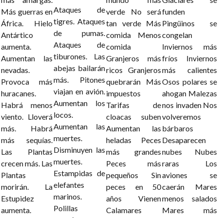
Ataques de
Más guerras en
verde
No será
funden
tigres.
Ataques
África.
Hielo
tan verde
Más
Pingüinos se
de pumas.
Antártico
comida
Menos
congelan
Ataques de
aumenta.
comida
Inviernos más
tiburones.
Las
Aumentan las
Granjeros más
fríos
Inviernos
abejas bailarán
nevadas.
ricos
Granjeros
más calientes
más.
Pitones
Provoca más
quebrarán
Más
Osos polares se
viajan en avión.
huracanes.
impuestos
ahogan
Malezas
Aumentan los
Habrá menos
Tarifas de
nos invaden
Nos
locos.
viento.
Lloverá
cloacas suben
volveremos
Aumentan las
más.
Habrá
Aumentan las
bárbaros
muertes.
más sequías.
heladas
Peces
Desaparecen
Disminuyen las
Las Plantas
más grandes
nubes
Nubes
muertes.
crecen más.
Las
Peces más
raras
Los
Estampidas de
Plantas
pequeños
Sin
aviones se
elefantes
morirán.
La
peces en 50
caerán
Mares
marinos.
Estupidez
años
Vienen
menos salados
Polillas
aumenta.
Calamares
Mares más