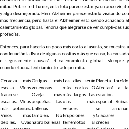
mitad. Pobre Ted Turner, en la foto parece estar ya un poco viejito
y algo desmejorado. Herr Alzheimer parece estarlo visitando con
más frecuencia, pero hasta el Alzheimer está siendo achacado al
calentamiento global. Tendría que alegrarse de ver cumpli-das sus
profecías.
Entonces, para hacerlo un poco más corto al asunto, se muestra a
continuación la lista de algunas cositas más que causa, ha causado
o seguramente causará el calentamiento global –siempre y
cuando el actual enfriamiento se lo permita.
Cerveza más
Ortigas más
Los días serán
Planeta torcido
escasa.
Vinos
venenosas.
más cortos
O
Afectará a la
franceses
Ovejas más
más largos
Las
estación
escasos.
Vinos
pequeñas.
Las
olas más
espacial
Ruinas
más potentes.
ballenas
veloces
se arruinan
Vinos más
también.
No
Erupciones y
Glaciares
débiles.
Uvas
habrá ballenas.
terremotos
El
crecen
más amargas.
mundo más
Glaciares se