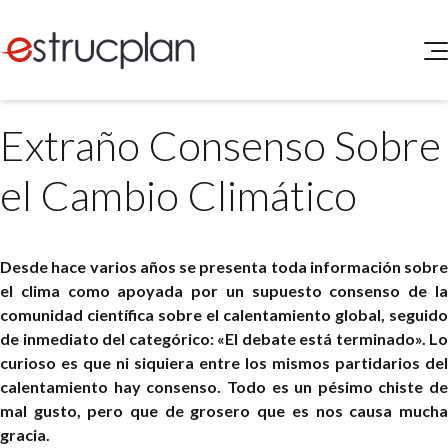
QUIENES SOMOS
Extraño Consenso Sobre
SERVICIOS
NOVEDADES
Higiene y Seguridad
el Cambio Climático
INGRESAR
Medio Ambiente
ELEG
Portal de Clientes
Legislación
Desde hace varios años se presenta toda información sobre
Buscador de Legislación
el clima como apoyada por un supuesto consenso de la
Matriz Premium
comunidad científica sobre el calentamiento global, seguido
de inmediato del categórico: «El debate está terminado». Lo
Matriz Profesional
curioso es que ni siquiera entre los mismos partidarios del
calentamiento hay consenso. Todo es un pésimo chiste de
mal gusto, pero que de grosero que es nos causa mucha
gracia.