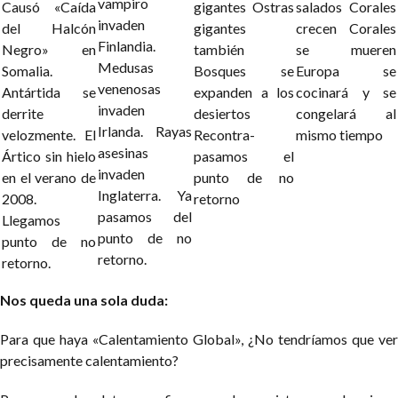
vampiro
Causó «Caída
gigantes
Ostras
salados
Corales
invaden
del Halcón
gigantes
crecen
Corales
Finlandia.
Negro» en
también
se mueren
Medusas
Somalia.
Bosques se
Europa se
venenosas
Antártida se
expanden a
los
cocinará y se
invaden
derrite
desiertos
congelará al
Irlanda.
Rayas
velozmente.
El
Recontra-
mismo
tiempo
asesinas
Ártico sin hielo
pasamos el
invaden
en
el verano de
punto de no
Inglaterra.
Ya
2008.
retorno
pasamos del
Llegamos
punto
de no
punto de no
retorno.
retorno.
Nos queda una sola duda:
Para que haya «Calentamiento Global», ¿No tendríamos que ver
precisamente calentamiento?