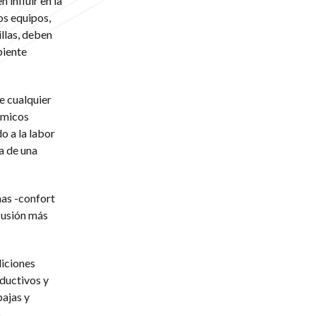
influir en la
os equipos,
illas, deben
biente
e cualquier
ómicos
o a la labor
ra de una
nas -confort
rcusión más
diciones
ductivos y
bajas y
.