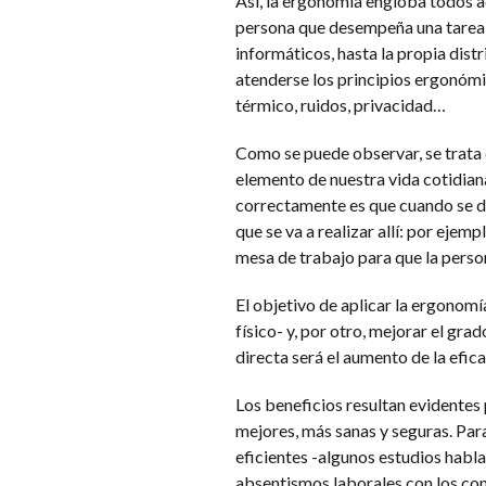
Así, la ergonomía engloba todos aq
persona que desempeña una tarea y
informáticos, hasta la propia distr
atenderse los principios ergonómi
térmico, ruidos, privacidad…
Como se puede observar, se trata 
elemento de nuestra vida cotidiana
correctamente es que cuando se di
que se va a realizar allí: por ejem
mesa de trabajo para que la perso
El objetivo de aplicar la ergonomía
físico- y, por otro, mejorar el gra
directa será el aumento de la efica
Los beneficios resultan evidentes
mejores, más sanas y seguras. Par
eficientes -algunos estudios habla
absentismos laborales con los con