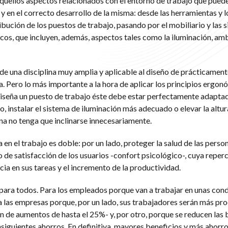
uellos aspectos relacionados con el entorno de trabajo que pueden 
 en el correcto desarrollo de la misma: desde las herramientas y l
ibución de los puestos de trabajo, pasando por el mobiliario y las s
cos, que incluyen, además, aspectos tales como la iluminación, am
de una disciplina muy amplia y aplicable al diseño de prácticament
. Pero lo más importante a la hora de aplicar los principios ergon
seña un puesto de trabajo éste debe estar perfectamente adaptad
plo, instalar el sistema de iluminación más adecuado o elevar la altu
na no tenga que inclinarse innecesariamente.
 en el trabajo es doble: por un lado, proteger la salud de las perso
do de satisfacción de los usuarios -confort psicológico-, cuya repe
cia en sus tareas y el incremento de la productividad.
 para todos. Para los empleados porque van a trabajar en unas con
a las empresas porque, por un lado, sus trabajadores serán más pro
n de aumentos de hasta el 25%- y, por otro, porque se reducen las 
siguientes ahorros. En definitiva, mayores beneficios y más ahorro