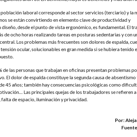
 población laboral corresponde al sector servicios (terciario) y la
rnos se están convirtiendo en elemento clave de productividad y
 diseño, desde el punto de vista ergonómico, es fundamental. El tr
ás de ocho horas realizando tareas en posturas sedentarias y con 
central. Los problemas más frecuentes son dolores de espalda, cue
tensión ocular, solucionables en gran medida si se hubiera tenido e
puesto.
% de las personas que trabajan en oficinas presentan problemas po
o. El dolor de espalda constituye la segunda causa de absentismo 
de 45 años; también hay consecuencias psicológicas como dificul
otivación… Las principales quejas de los trabajadores se refieren a 
 falta de espacio, iluminación y privacidad.
Por: Alej
Fuente