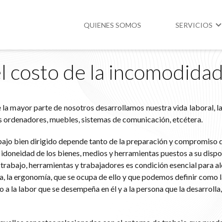
QUIENES SOMOS
SERVICIOS
l costo de la incomodida
Higiene y Segur
Medio Ambient
e la mayor parte de nosotros desarrollamos nuestra vida laboral, l
Legislación
sus ordenadores, muebles, sistemas de comunicación, etcétera.
abajo bien dirigido depende tanto de la preparación y compromiso d
 idoneidad de los bienes, medios y herramientas puestos a su dispo
 trabajo, herramientas y trabajadores es condición esencial para a
a, la ergonomía, que se ocupa de ello y que podemos definir como l
 a la labor que se desempeña en él y a la persona que la desarroll