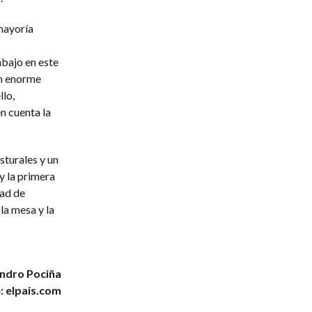
 mayoría
abajo en este
un enorme
llo,
n cuenta la
sturales y un
y la primera
tad de
la mesa y la
andro Pociña
: elpais.com