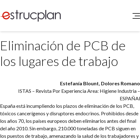
QUIENES SOMOS
Eliminación de PCB de
SERVICIOS
NOVEDADES
Higiene y Seguridad
los lugares de trabajo
INGRESAR
Medio Ambiente
ELEG
Portal de Clientes
Legislación
Estefanía Blount, Dolores Romano
Buscador de Legislación
ISTAS – Revista Por Experiencia
Area: Higiene Industria –
Matriz Premium
ESPAÑAl
España está incumpliendo los plazos de eliminación de los PCB,
Matriz Profesional
tóxicos cancerígenos y disruptores endocrinos. Prohibidos desde
los años 70, los países europeos deben eliminarlos antes del final
del año 2010. Sin embargo, 210.000 toneladas de PCB siguen en
los puestos de trabajo, amenazando la salud de los trabajadores y