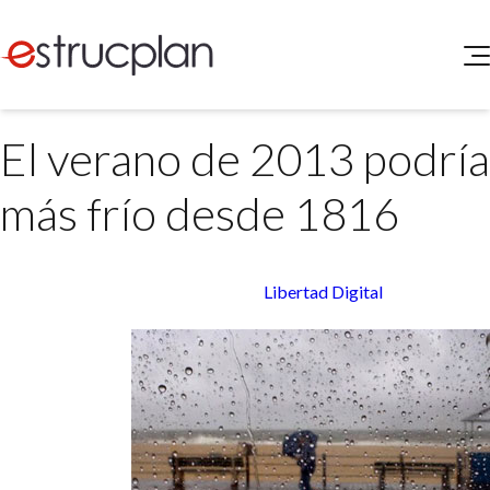
QUIENES SOMOS
El verano de 2013 podría 
SERVICIOS
NOVEDADES
Higiene y Seguridad
más frío desde 1816
INGRESAR
Medio Ambiente
ELEG
Portal de Clientes
Legislación
Libertad Digital
Buscador de Legislación
Matriz Premium
Matriz Profesional