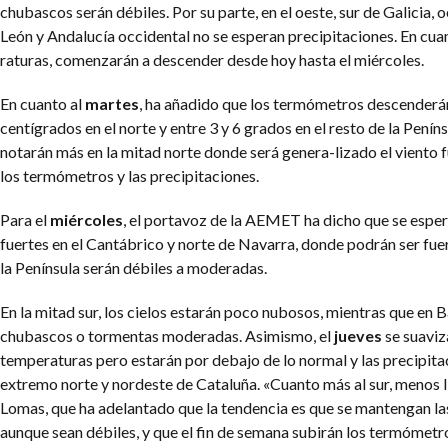
chubascos serán débiles. Por su parte, en el oeste, sur de Galicia, o
León y Andalucía occidental no se esperan precipitaciones. En cua
raturas, comenzarán a descender desde hoy hasta el miércoles.
En cuanto al
martes
, ha añadido que los termómetros descenderá
centígrados en el norte y entre 3 y 6 grados en el resto de la Penín
notarán más en la mitad norte donde será genera-lizado el viento f
los termómetros y las precipitaciones.
Para el
miércoles
, el portavoz de la AEMET ha dicho que se espe
fuertes en el Cantábrico y norte de Navarra, donde podrán ser fuert
la Península serán débiles a moderadas.
En la mitad sur, los cielos estarán poco nubosos, mientras que en 
chubascos o tormentas moderadas. Asimismo, el
jueves
se suaviz
temperaturas pero estarán por debajo de lo normal y las precipita
extremo norte y nordeste de Cataluña. «Cuanto más al sur, menos l
Lomas, que ha adelantado que la tendencia es que se mantengan las 
aunque sean débiles, y que el fin de semana subirán los termómetr