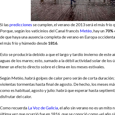
Si las
predicciones
se cumplen, el verano de 2013 será el más frío 
Porque, según los vaticinios del Canal francés
Metèo
, hay un
70% 
de que haya una ausencia completa de verano en Europa occidental
el más frío y húmedo desde
1816
.
Esto se produciría debido a que el largo y tardío invierno de este a
aguas de los mares; esto, sumado a la débil actividad solar de los 
tener un efecto directo sobre el clima en los meses estivales.
Según Metèo, habrá golpes de calor pero serán de corta duración;
violentas tormentas hasta final de agosto. De hecho, los meses más
como es habitual, agosto y julio: habrá que esperar hasta septiem
disfrutar del calor.
Como recuerda
La Voz de Galicia
, el año sin verano no es un mito 
última vez que ocurrió fue en 1816, que se conoció como «el año si