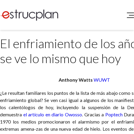
QUIENES SOMOS
El enfriamiento de los añ
SERVICIOS
NOVEDADES
Higiene y Seguridad
se ve lo mismo que hoy
INGRESAR
Medio Ambiente
ELEG
Portal de Clientes
Legislación
Anthony Watts
WUWT
Buscador de Legislación
Matriz Premium
¿Le resultan familiares los puntos de la lista de más abajo como s
enfriamiento global? Se ven casi igual a algunos de los manifie
Matriz Profesional
los calentólogos de hoy, incluyendo la suspensión de la D
demuestra
el artículo en diario Owosso
. Gracias a
Poptech
Dura
1970 los medios promocionaron el alarmismo por el enfriami
extremas amena-zas de una nueva edad de hielo. Los eventos d