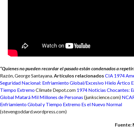
“Quienes no pueden recordar el pasado están condenados a repetirl
Razón, George Santayana.
Artículos relacionados
CIA 1974 Ame
Seguridad Nacional: Enfriamiento Global/Excesivo Hielo Ártico 
Tiempo Extremo
Climate Depot.com
1974 Noticias Chocantes: E
Global Matará Mil Millones de Personas
(junkscience.com)
NCAR
Enfriamiento Global y Tiempo Extremo Es el Nuevo Normal
(stevengoddard.wordpress.com)
Fuente: 