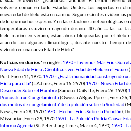
a pasar el invierno.”
¿Mudarse… adónde? El brutal invierno e
volverse común en todo Estados Unidos. Los expertos en cli
nueva edad de hielo está en camino. Según recientes evidencias po
de lo que muchos esperan. Y en las estaciones meteorológicas en el
temperaturas estuvieron cayendo durante 30 años… las costas 
hielo marino en verano, están ahora bloqueadas por el hielo e
acuerdo con algunos climatólogos, durante nuestro tiempo d
viviendo en una nueva Edad de Hielo.”
Noticias en diarios*
en inglés:
1970 – Inviernos Más Fríos Son e
Nueva Edad de Hielo . Científicos ven Edad de Hielo en el Futuro
(
Post, Enero 11, 1970.
1970 – ¿Está la humanidad construyendo un
Hielo para ella?
(L.A.times, Enero 15, 2970)
1970 – Nueva Edad de
Descender Sobre el Hombre
(Sumeter Daily Ite, Enero 26, 1970)
1
Pronostica un Congelamiento
(Owosso ARgus-Ppress, Enero 26, 
dos modos de ‘congelamiento’ de la polución sobre la Sociedad
(Mi
News, Enero 28, 1970
1970 – Hechos Fríos Sobre la Polución
(The
Missourian, Enero 29, 1970
1970 – La Polución Podría Causar Eda
Informa Agencia
(St. Petersburg Times, Marzo 4, 1970)
1970 – La