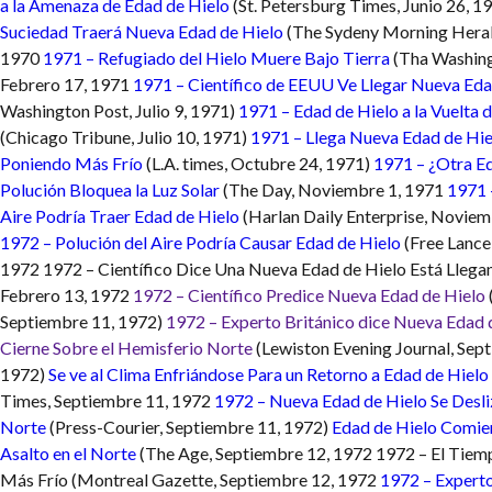
a la Amenaza de Edad de Hielo
(St. Petersburg Times, Junio 26, 1
Suciedad Traerá Nueva Edad de Hielo
(The Sydeny Morning Heral
1970
1971 – Refugiado del Hielo Muere Bajo Tierra
(Tha Washing
Febrero 17, 1971
1971 – Científico de EEUU Ve Llegar Nueva Eda
Washington Post, Julio 9, 1971)
1971 – Edad de Hielo a la Vuelta d
(Chicago Tribune, Julio 10, 1971)
1971 – Llega Nueva Edad de Hiel
Poniendo Más Frío
(L.A. times, Octubre 24, 1971)
1971 – ¿Otra Ed
Polución Bloquea la Luz Solar
(The Day, Noviembre 1, 1971
1971 
Aire Podría Traer Edad de Hielo
(Harlan Daily Enterprise, Noviem
1972 – Polución del Aire Podría Causar Edad de Hielo
(Free Lance 
1972
1972 – Científico Dice Una Nueva Edad de Hielo Está Llega
Febrero 13, 1972
1972 – Científico Predice Nueva Edad de Hielo
Septiembre 11, 1972)
1972 – Experto Británico dice Nueva Edad 
Cierne Sobre el Hemisferio Norte
(Lewiston Evening Journal, Sep
1972)
Se ve al Clima Enfriándose Para un Retorno a Edad de Hielo
Times, Septiembre 11, 1972
1972 – Nueva Edad de Hielo Se Desli
Norte
(Press-Courier, Septiembre 11, 1972)
Edad de Hielo Comi
Asalto en el Norte
(The Age, Septiembre 12, 1972
1972 – El Tiem
Más Frío (Montreal Gazette, Septiembre 12, 1972
1972 – Experto