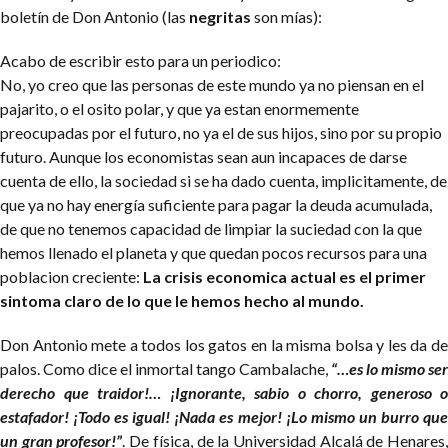
boletín de Don Antonio (las
negritas
son mías):
Acabo de escribir esto para un periodico:
No, yo creo que las personas de este mundo ya no piensan en el
pajarito, o
el osito polar, y que ya estan enormemente
preocupadas por el futuro, no ya
el de sus hijos, sino por su propio
futuro. Aunque los economistas sean aun incapaces de darse
cuenta de ello, la sociedad si se ha dado cuenta, implicitamente, de
que ya no hay energía
suficiente para pagar la deuda acumulada,
de que no tenemos capacidad de
limpiar la suciedad con la que
hemos llenado el planeta y que quedan pocos
recursos para una
poblacion creciente:
La crisis economica actual es el
primer
sintoma claro de lo que le hemos hecho al mundo.
Don Antonio mete a todos los gatos en la misma bolsa y les da de
palos. Como dice el inmortal tango Cambalache,
“…es lo mismo ser
derecho que traidor!… ¡Ignorante, sabio o chorro, generoso o
estafador! ¡Todo es igual! ¡Nada es mejor! ¡Lo mismo un burro que
un gran profesor!”
. De física, de la Universidad Alcalá de Henares