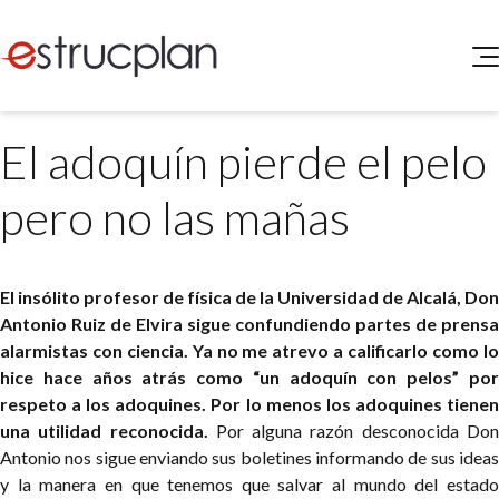
QUIENES SOMOS
El adoquín pierde el pelo
SERVICIOS
NOVEDADES
Higiene y Seguridad
pero no las mañas
INGRESAR
Medio Ambiente
ELEG
Portal de Clientes
Legislación
El insólito profesor de física de la Universidad de Alcalá, Don
Buscador de Legislación
Antonio Ruiz de Elvira sigue confundiendo partes de prensa
Matriz Premium
alarmistas con ciencia. Ya no me atrevo a calificarlo como lo
hice hace años atrás como “un adoquín con pelos” por
Matriz Profesional
respeto a los adoquines. Por lo menos los adoquines tienen
una utilidad reconocida.
Por alguna razón desconocida Do
Antonio nos sigue enviando sus boletines informando de sus ideas
y la manera en que tenemos que salvar al mundo del estado