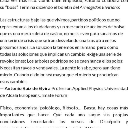
cada vez más rico. Como buen empleado, Antonio colabora con
su “boss”. Termina diciendo el boletín del
Armagedón Elviriano
:
Las estructuras bajo las que vivimos, partidos politicos que no
representan
a los ciudadanos y un mercado de acciones de bolsa
que es una mera ruleta
de casino, no nos sirven para sacarnos de
una serie de crisis que se iran
desvelando una tras otra en los
próximos años. La solución la tenemos en la mano, pero como
todas las soluciones que
implican un cambio, exige una serie de
revoluciones: Los arboles podridos
no se caen nunca ellos solos:
Necesitan rayos o vendavales. La gente lo sabe, pero aun tiene
miedo. Cuando el dolor sea mayor que el
miedo se produciran
esos cambios.
—
Antonio Ruiz de Elvira
Professor, Applied Physics
Universidad
de Alcala
European Climate Forum
Físico, economista, psicólogo, filósofo… Basta, hay cosas más
importantes que hacer. Que cada uno saque sus propias
conclusiones recordando los versos de Discépolo y