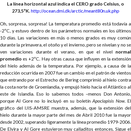
La línea horizontal azul indica el CERO grado Celsius, o
273,5ºK.
http://ocean.dmi.dk/arctic/meant80n.uk.php
Oh, sorpresa, sorpresa! La temperatura promedio está todavía a
-2ºC, y estuvo dentro de los parámetros normales en los últimos
10 días. Las variaciones en más o menos grados es muy común
durante la primavera, el otoño y el invierno, pero se nivelan y no se
ven variaciones durante el verano, en que el nivel
normal
promedio
es +2ºC. Hay otras causa que influyen en la extensión
del hielo además de la temperatura. Por ejemplo, a causa de la
reducción ocurrida en 2007 fue un cambio en el patrón de vientos
que entrando por el Estrecho de Bering comprimió al hielo contra
la costa norte de Groenlandia, y empujó hielo hacia el Atlántico al
este de Islandia. Eso lo sabemos todos –menos Don Antonio,
porque Al Gore no lo incluyó en su boletín
Apoclapisis Now
.
E
gráfico del IJIS-AMSRE muestra, además, que la extensión del
hielo durante la mayor parte del mes de Abril 2010 fue la mayor
desde 2002, superando ligeramente la línea promedio 1979-2006.
De Elvira y Al Gore estuvieron muy calladitos entonces. Sigue el