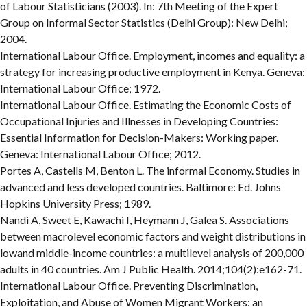
of Labour Statisticians (2003). In: 7th Meeting of the Expert
Group on Informal Sector Statistics (Delhi Group): New Delhi;
2004.
International Labour Office. Employment, incomes and equality: a
strategy for increasing productive employment in Kenya. Geneva:
International Labour Office; 1972.
International Labour Office. Estimating the Economic Costs of
Occupational Injuries and Illnesses in Developing Countries:
Essential Information for Decision-Makers: Working paper.
Geneva: International Labour Office; 2012.
Portes A, Castells M, Benton L. The informal Economy. Studies in
advanced and less developed countries. Baltimore: Ed. Johns
Hopkins University Press; 1989.
Nandi A, Sweet E, Kawachi I, Heymann J, Galea S. Associations
between macrolevel economic factors and weight distributions in
lowand middle-income countries: a multilevel analysis of 200,000
adults in 40 countries. Am J Public Health. 2014;104(2):e162-71.
International Labour Office. Preventing Discrimination,
Exploitation, and Abuse of Women Migrant Workers: an