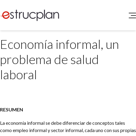
QUIENES SOMOS
Economía informal, un
SERVICIOS
NOVEDADES
Higiene y Seguridad
problema de salud
INGRESAR
Medio Ambiente
ELEG
laboral
Portal de Clientes
Legislación
Buscador de Legislación
Matriz Premium
Matriz Profesional
RESUMEN
La economía informal se debe diferenciar de conceptos tales
como empleo informal y sector informal, cada uno con sus propias