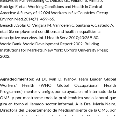
Benavides FG, Wesseling C, Delclos GL, Felknor S, Pinilla J,
Rodrigo F, et al. Working Conditions and Health in Central
America: A Survey of 12,024 Workers in Six Countries. Occup
Environ Med.2014;71: 459–65.
Benach J, Solar O, Vergara M, Vanroelen C, Santana V, Castedo A,
et al. Six employment conditions and health inequalities: a
descriptive overview. Int J Health Serv. 2010;40:269-80.
World Bank. World Development Report 2002: Building
Institutions for Markets. New York: Oxford University Press;
2002.
Agradecimientos:
Al Dr. Ivan D. Ivanov, Team Leader Global
Workers’ Health (WHO Global Occupational Health
Programme), mentor y amigo, por su ayuda en mi internado de la
OMS, y por mostrarme toda la problemática socio-laboral que
gira en torno al llamado sector informal. A la Dra. María Neira,
Directora del Departamento de Medioambiente de la OMS, por