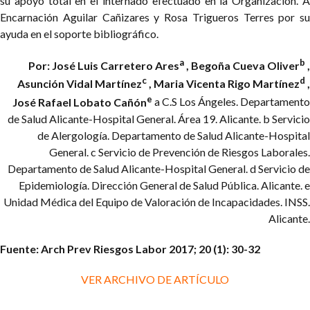
su apoyo total en el internado efectuado en la Organización. A
Encarnación Aguilar Cañizares y Rosa Trigueros Terres por su
ayuda en el soporte bibliográfico.
a
b
Por: José Luis Carretero Ares
, Begoña Cueva Oliver
,
c
d
Asunción Vidal Martínez
, Maria Vicenta Rigo Martínez
,
e
José Rafael Lobato Cañón
a C.S Los Ángeles. Departamento
de Salud Alicante-Hospital General. Área 19. Alicante.
b Servicio
de Alergología. Departamento de Salud Alicante-Hospital
General.
c Servicio de Prevención de Riesgos Laborales.
Departamento de Salud Alicante-Hospital General.
d Servicio de
Epidemiología. Dirección General de Salud Pública. Alicante.
e
Unidad Médica del Equipo de Valoración de Incapacidades. INSS.
Alicante.
Fuente: Arch Prev Riesgos Labor 2017; 20 (1): 30-32
VER ARCHIVO DE ARTÍCULO