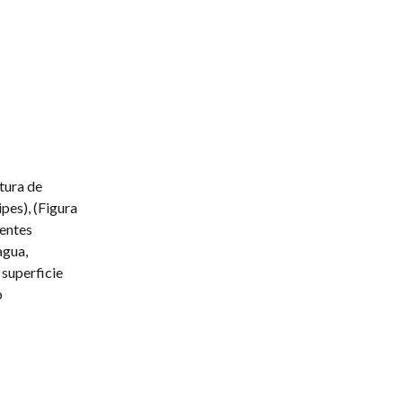
tura de
ipes), (Figura
uentes
agua,
 superficie
o