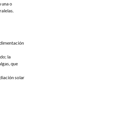
n una o
ralelas.
edimentación
do; la
algas, que
diación solar