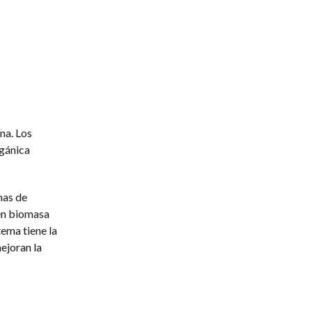
na. Los
rgánica
nas de
 en biomasa
tema tiene la
ejoran la