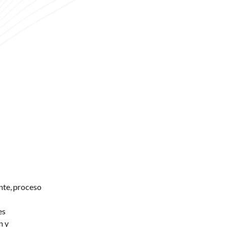
nte, proceso
es
n y