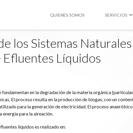
QUIENES SOMOS
SERVICIOS
de los Sistemas Naturales
Higiene y Segur
e Efluentes Líquidos
Medio Ambient
Legislación
 fundamentan en la degradación de la materia orgánica (particulad
icas. El proceso resulta en la producción de biogas, con un conten
ilizado para la generación de electricidad. El proceso anaeróbico
a energía para la aireación.
fluentes líquidos es realizado en: