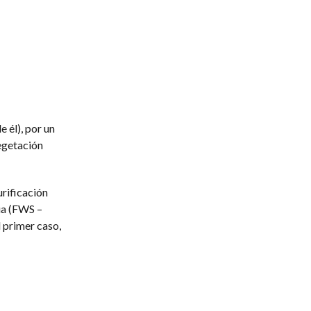
e él), por un
vegetación
rificación
gua (FWS –
l primer caso,