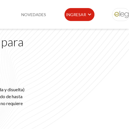
NOVEDADES
INGRESAR
ELEG
 para
idad
Portal de Clientes
e
Buscador de Legislación
Matriz Premium
Matriz Profesional
a y disuelta)
ido de hasta
 no requiere