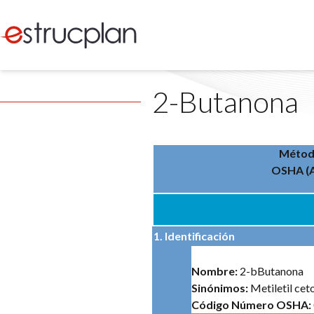
2-Butanona
Método
OSHA (A
1. Identificación
Nombre:
2-bButanona
Sinónimos:
Metiletil cet
Código Número OSHA: