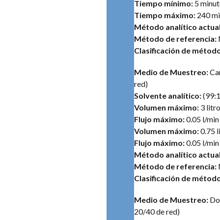
Tiempo mínimo:
5 minut
Tiempo máximo:
240 mi
Método analítico actual
Método de referencia:
Clasificación de métod
Medio de Muestreo:
Car
red)
Solvente analítico:
(99:1
Volumen máximo:
3 lit
Flujo máximo:
0.05 l/mi
Volumen máximo:
0.75 l
Flujo máximo:
0.05 l/min
Método analítico actual
Método de referencia:
Clasificación de métod
Medio de Muestreo:
Dos
20/40 de red)