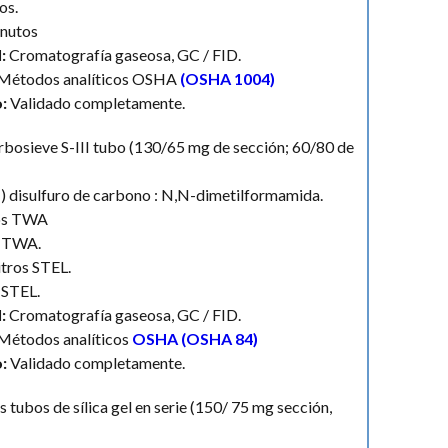
os.
nutos
:
Cromatografía gaseosa, GC / FID.
Métodos analíticos OSHA
(OSHA 1004)
o:
Validado completamente.
bosieve S-III tubo (130/65 mg de sección; 60/80 de
) disulfuro de carbono : N,N-dimetilformamida.
ros TWA
n TWA.
itros STEL.
 STEL.
:
Cromatografía gaseosa, GC / FID.
Métodos analíticos
OSHA (OSHA 84)
o:
Validado completamente.
 tubos de sílica gel en serie (150/ 75 mg sección,