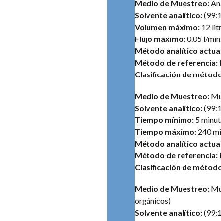
Medio de Muestreo:
An
Solvente analítico:
(99:1
Volumen máximo:
12 lit
Flujo máximo:
0.05 l/min
Método analítico actual
Método de referencia:
Clasificación de métod
Medio de Muestreo:
Mu
Solvente analítico:
(99:1
Tiempo mínimo:
5 minut
Tiempo máximo:
240 mi
Método analítico actual
Método de referencia:
Clasificación de métod
Medio de Muestreo:
Mu
orgánicos)
Solvente analítico:
(99:1