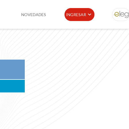
NOVEDADES
INGRESAR
ELEG
idad
Portal de Clientes
e
Buscador de Legislación
Matriz Premium
Matriz Profesional