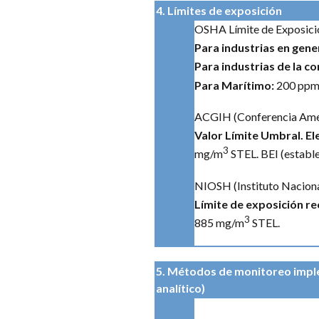
4. Límites de exposición
OSHA Límite de Exposició
Para industrias en gene
Para industrias de la c
Para Marítimo:
200 ppm
ACGIH (Conferencia Ameri
Valor Límite Umbral. E
3
mg/m
STEL. BEI (estable
NIOSH (Instituto Naciona
Límite de exposición 
3
885 mg/m
STEL.
5. Métodos de monitoreo imp
analítico)