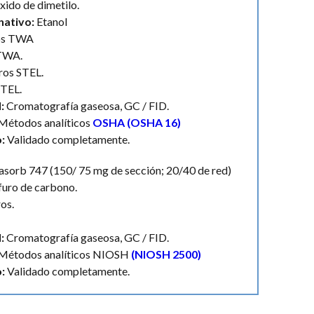
xido de dimetilo.
nativo:
Etanol
ros TWA
 TWA.
tros STEL.
STEL.
:
Cromatografía gaseosa, GC / FID.
Métodos analíticos
OSHA (OSHA 16)
o:
Validado completamente.
sorb 747 (150/ 75 mg de sección; 20/40 de red)
furo de carbono.
ros.
:
Cromatografía gaseosa, GC / FID.
Métodos analíticos NIOSH
(NIOSH 2500)
o:
Validado completamente.