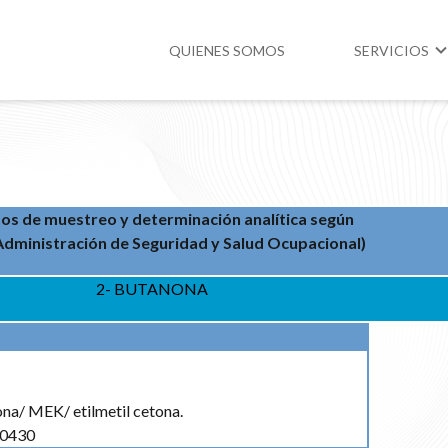
QUIENES SOMOS
SERVICIOS
Higiene y Segur
Medio Ambient
s de muestreo y determinación analítica según
Legislación
dministración de Seguridad y Salud Ocupacional)
2- BUTANONA
ona/ MEK/ etilmetil cetona.
0430