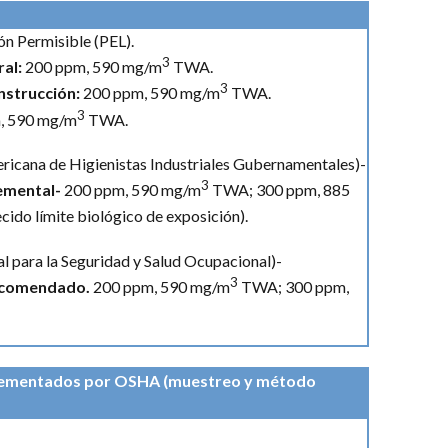
n Permisible (PEL).
3
ral:
200 ppm, 590 mg/m
TWA.
3
onstrucción:
200 ppm, 590 mg/m
TWA.
3
, 590 mg/m
TWA.
cana de Higienistas Industriales Gubernamentales)-
3
lemental-
200 ppm, 590 mg/m
TWA; 300 ppm, 885
cido límite biológico de exposición).
l para la Seguridad y Salud Ocupacional)-
3
recomendado.
200 ppm, 590 mg/m
TWA; 300 ppm,
lementados por OSHA (muestreo y método