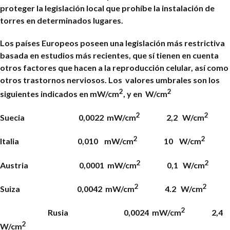
proteger la legislación local que prohíbe la instalación de
torres en determinados lugares.
Los países Europeos poseen una legislación más restrictiva
basada en estudios más recientes, que sí tienen en cuenta
otros factores que hacen a la reproducción celular, así como
otros trastornos nerviosos. Los valores umbrales son los
2
2
siguientes indicados en mW/cm
, y en
W/cm
2
2
Suecia 0,0022 mW/cm
2,2
W/cm
2
2
Italia 0,010 mW/cm
10
W/cm
2
2
Austria 0,0001 mW/cm
0,1
W/cm
2
2
Suiza 0,0042 mW/cm
4.2
W/cm
2
Rusia 0,0024 mW/cm
2,4
2
W/cm