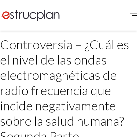
QUIENES SOMOS
Controversia – ¿Cuál es
SERVICIOS
NOVEDADES
Higiene y Seguridad
el nivel de las ondas
INGRESAR
Medio Ambiente
ELEG
electromagnéticas de
Portal de Clientes
Legislación
Buscador de Legislación
radio frecuencia que
Matriz Premium
incide negativamente
Matriz Profesional
sobre la salud humana? –
Segunda Parte