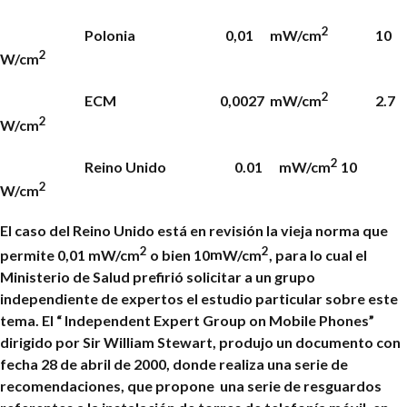
2
Polonia 0,01 mW/cm
10
2
W/cm
2
ECM 0,0027 mW/cm
2.7
2
W/cm
2
Reino Unido 0.01 mW/cm
10
2
W/cm
El caso del Reino Unido está en revisión la vieja norma que
2
2
permite 0,01 mW/cm
o bien 10
m
W/cm
, para lo cual el
Ministerio de Salud prefirió solicitar a un grupo
independiente de expertos el estudio particular sobre este
tema. El “ Independent Expert Group on Mobile Phones”
dirigido por Sir William Stewart, produjo un documento con
fecha 28 de abril de 2000, donde realiza una serie de
recomendaciones, que propone una serie de resguardos