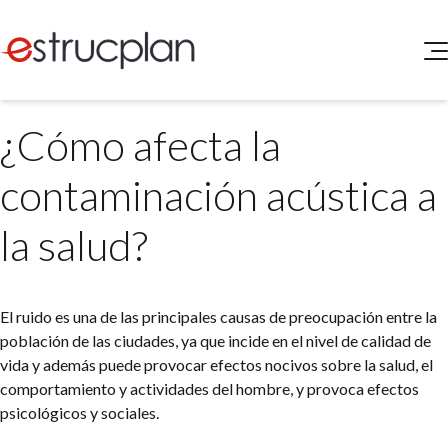
QUIENES SOMOS
¿Cómo afecta la
SERVICIOS
NOVEDADES
Higiene y Seguridad
contaminación acústica a
INGRESAR
Medio Ambiente
ELEG
la salud?
Portal de Clientes
Legislación
Buscador de Legislación
Matriz Premium
El ruido es una de las principales causas de preocupación entre la
población de las ciudades, ya que incide en el nivel de calidad de
Matriz Profesional
vida y además puede provocar efectos nocivos sobre la salud, el
comportamiento y actividades del hombre, y provoca efectos
psicológicos y sociales.