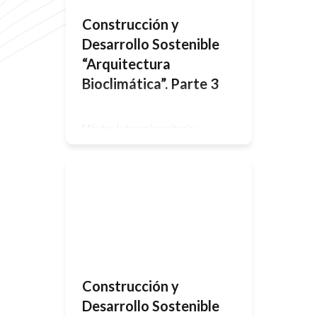
Construcción y
Desarrollo Sostenible
“Arquitectura
Bioclimática”. Parte 3
Máster Interuniversitario:
Representación y Diseño en la
Ingeniería y Arquitectura 3.
NORMATIVA REGULADORA EN
ESPAÑA En los últimos años se está
produciendo en España un
importante cambio en la normativa
relacionada con la eficiencia
energética en la edificación. En la
actualidad el marco normativo
nacional dentro de este ámbito
descansa sobre tres pilares básicos:
Código […]
Construcción y
Desarrollo Sostenible