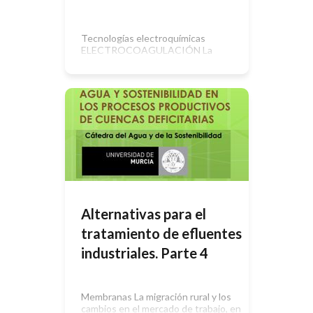
Tecnologías electroquímicas
ELECTROCOAGULACIÓN La
electrocoagulación es un proceso
complejo que envuelve varios
fenómenos físicos y químicos, y en el
que los coagulantes se generan “in
situ” por disolución electroquímica
de electrodos de sacrificio de Fe o Al
que constituyen el ánodo. La
electrocoagulación es eficaz para
eliminar sólidos en suspensión así
como aceites y grasas. […]
Alternativas para el
tratamiento de efluentes
industriales. Parte 4
Membranas La migración rural y los
cambios en el mercado de trabajo, en