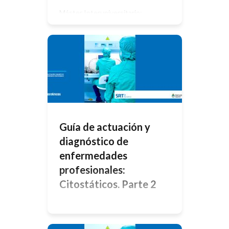
Máster Interuniversitario:
Representación y Diseño en la
Ingeniería y Arquitectura RESUMEN
En este trabajo se expone un
resumen de los conceptos de
Construcción y Desarrollo
Sostenible y Arquitectura
bioclimática. Se hace un extenso
repaso de los antecedentes y
orígenes de este tipo de
arquitectura y de las principales
metodologías existentes,
centrándonos en especial en el […]
Guía de actuación y
diagnóstico de
enfermedades
profesionales:
Citostáticos. Parte 2
Efectos sobre la Salud La exposición
laboral a los citostáticos puede