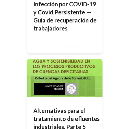
Infección por COVID-19
y Covid Persistente —
Guía de recuperación de
trabajadores
Colaboración entre trabajadores y
empresarios Tras las tensiones
extraordinarias, tanto físicas como
psicológicas, que conlleva sufrir una
infección por COVID-19 o covid
persistente, puede resultar difícil
reincorporarse al trabajo. Es posible
que le cueste realizar sus
actividades cotidianas, pero que
tenga que trabajar por razones
económicas o sociales, por el bien de
su salud mental. […]
Alternativas para el
tratamiento de efluentes
industriales. Parte 5