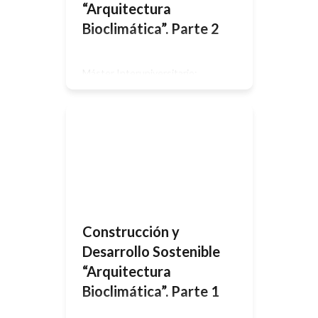
“Arquitectura
Bioclimática”. Parte 2
Máster Interuniversitario:
Representación y Diseño en la
Ingeniería y Arquitectura 2.
ANTECEDENTES 2.2. Conceptos de
Desarrollo y Construcción
sostenible Para llevar a cabo la
primera toma de contacto con la
arquitectura bioclimática, vamos a
explicar dos conceptos que están
muy relacionados con el trabajo, y en
los que se basa este tipo de
arquitectura. El […]
Construcción y
Desarrollo Sostenible
“Arquitectura
Bioclimática”. Parte 1